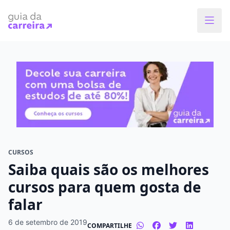
Faça o curso dos sonhos
Encontre bolsas de estudos de até 80% em
menos de 1 minuto!
O que você quer estudar?
Em que cidade quer estudar?
CURSOS
Saiba quais são os melhores
Modalidade preferida
cursos para quem gosta de
falar
Presencial
À distância
6 de setembro de 2019
COMPARTILHE
Tipo de formação