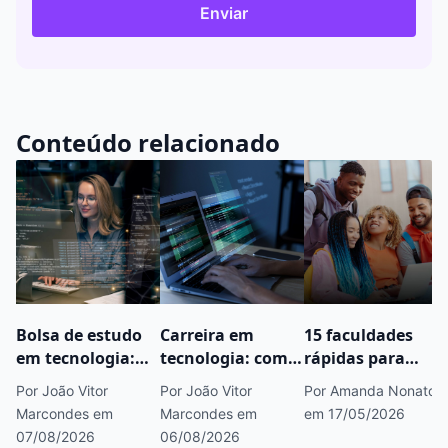
Enviar
Conteúdo relacionado
Bolsa de estudo
Carreira em
15 faculdades
em tecnologia:
tecnologia: como
rápidas para
como estudar TI
começar, áreas
fazer concurso
Por João Vitor
Por João Vitor
Por Amanda Nonato
pagando menos
em alta e
público que você
Marcondes
em
Marcondes
em
em 17/05/2026
caminhos para
precisa conhecer
07/08/2026
06/08/2026