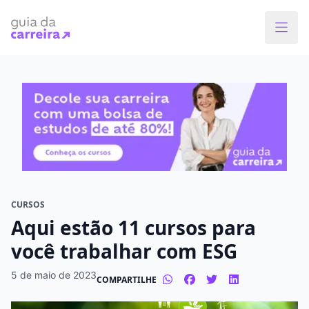
Faça o curso dos sonhos
Encontre bolsas de estudos de até 80% em
menos de 1 minuto!
O que você quer estudar?
Em que cidade quer estudar?
CURSOS
Aqui estão 11 cursos para
Modalidade preferida
você trabalhar com ESG
Presencial
À distância
5 de maio de 2023
COMPARTILHE
Tipo de formação