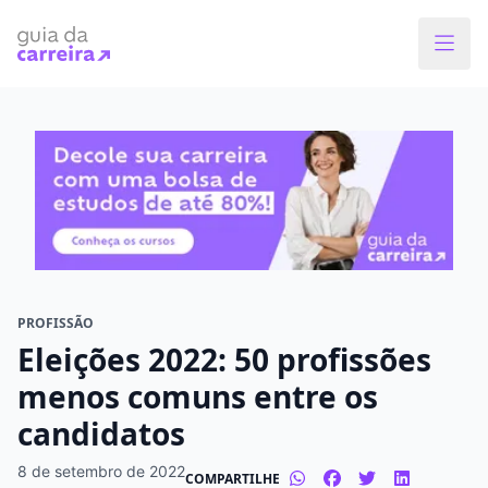
Faça o curso dos sonhos
Encontre bolsas de estudos de até 80% em
menos de 1 minuto!
O que você quer estudar?
Em que cidade quer estudar?
PROFISSÃO
Eleições 2022: 50 profissões
Modalidade preferida
menos comuns entre os
candidatos
Presencial
À distância
8 de setembro de 2022
COMPARTILHE
Tipo de formação