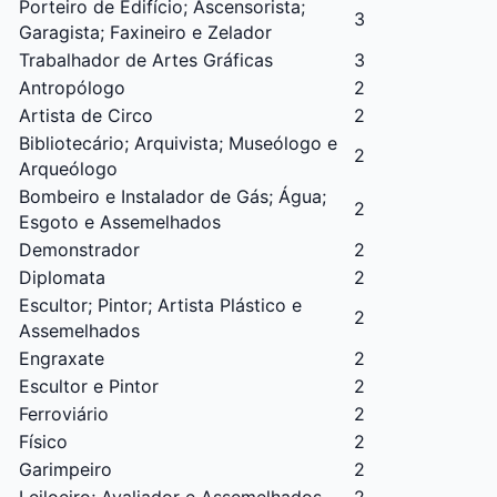
Porteiro de Edifício; Ascensorista;
3
Garagista; Faxineiro e Zelador
Trabalhador de Artes Gráficas
3
Antropólogo
2
Artista de Circo
2
Bibliotecário
; Arquivista; Museólogo e
2
Arqueólogo
Bombeiro
e Instalador de Gás; Água;
2
Esgoto e Assemelhados
Demonstrador
2
Diplomata
2
Escultor
; Pintor; Artista Plástico e
2
Assemelhados
Engraxate
2
Escultor e Pintor
2
Ferroviário
2
Físico
2
Garimpeiro
2