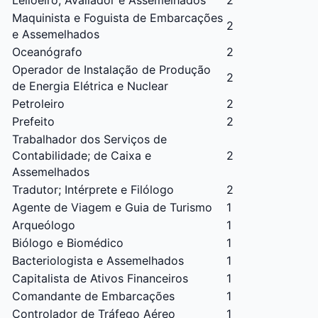
Leiloeiro; Avaliador e Assemelhados
2
Maquinista e Foguista de Embarcações
2
e Assemelhados
Oceanógrafo
2
Operador de Instalação de Produção
2
de Energia Elétrica e Nuclear
Petroleiro
2
Prefeito
2
Trabalhador dos Serviços de
Contabilidade; de Caixa e
2
Assemelhados
Tradutor; Intérprete e Filólogo
2
Agente de Viagem e Guia de Turismo
1
Arqueólogo
1
Biólogo
e
Biomédico
1
Bacteriologista e Assemelhados
1
Capitalista de Ativos Financeiros
1
Comandante de Embarcações
1
Controlador de Tráfego Aéreo
1