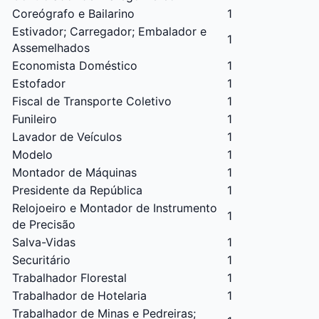
Coreógrafo e Bailarino
1
Estivador; Carregador; Embalador e
1
Assemelhados
Economista Doméstico
1
Estofador
1
Fiscal de Transporte Coletivo
1
Funileiro
1
Lavador de Veículos
1
Modelo
1
Montador de Máquinas
1
Presidente da República
1
Relojoeiro e Montador de Instrumento
1
de Precisão
Salva-Vidas
1
Securitário
1
Trabalhador Florestal
1
Trabalhador de Hotelaria
1
Trabalhador de Minas e Pedreiras;