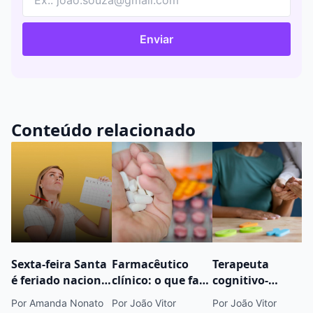
Enviar
Conteúdo relacionado
Sexta-feira Santa
Farmacêutico
Terapeuta
é feriado nacional
clínico: o que faz,
cognitivo-
em 2026?
onde trabalha,
comportamental:
Por Amanda Nonato
Por João Vitor
Por João Vitor
quanto ganha e
atuação,