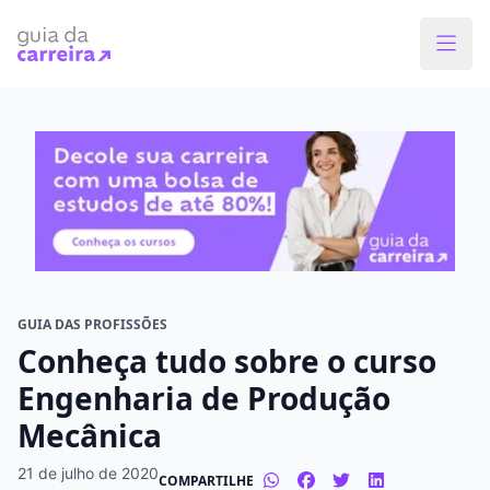
Faça o curso dos sonhos
Encontre bolsas de estudos de até 80% em
menos de 1 minuto!
O que você quer estudar?
Em que cidade quer estudar?
GUIA DAS PROFISSÕES
Conheça tudo sobre o curso
Modalidade preferida
Engenharia de Produção
Mecânica
Presencial
À distância
21 de julho de 2020
COMPARTILHE
Tipo de formação