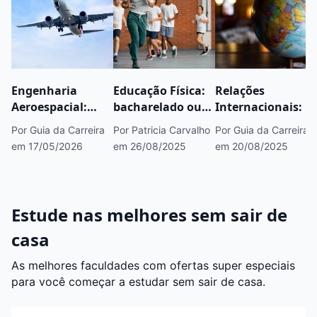
Engenharia
Educação Física:
Relações
Aeroespacial:
bacharelado ou
Internacionais: o
saiba tudo sobre
licenciatura?
que é, mercado,
Por Guia da Carreira
Por Patricia Carvalho
Por Guia da Carreira
esse curso
Entenda as
áreas e onde
em 17/05/2026
em 26/08/2025
em 20/08/2025
diferenças
estudar
Estude nas melhores sem sair de
casa
As melhores faculdades com ofertas super especiais
para você começar a estudar sem sair de casa.