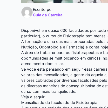
Escrito por
Guia da Carreira
Disponível em quase 600 faculdades por todo o
particular), o curso de Fisioterapia tem mensal
A formação é uma das mais procuradas pelos br
Nutrição, Odontologia e Farmácia) e conta hoj
A área de trabalho para os fisioterapeutas é b
oportunidades se multiplicando em clínicas, hos
atendimento domiciliar.
Se você está pensando em seguir essa carreir
valores das mensalidades, a gente dá aquela a
valores cobrados por diversas faculdades pelo
as diversas maneiras de conseguir bolsa de es
curso com mais tranquilidade.
Veja a seguir!
Mensalidade da faculdade de Fisioterapia
A exemplo da maioria dos cursos na área da Sa