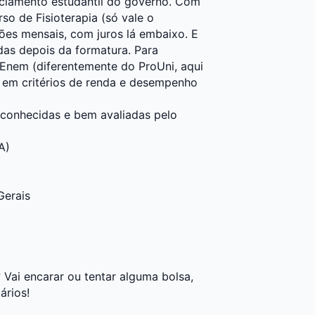
anciamento estudantil do governo. Com
rso de Fisioterapia (só vale o
ções mensais, com juros lá embaixo. E
das depois da formatura. Para
o Enem (diferentemente do ProUni, aqui
r em critérios de renda e desempenho
econhecidas e bem avaliadas pelo
A)
Gerais
 Vai encarar ou tentar alguma bolsa,
ários!