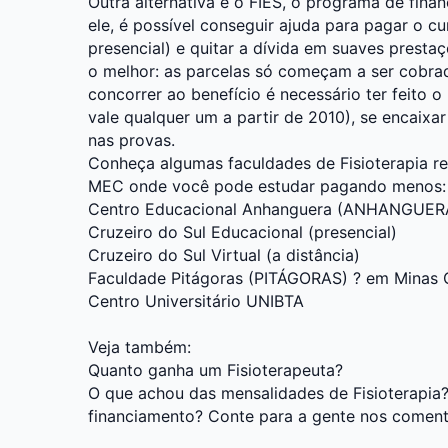
Outra alternativa é o FIES, o programa de fin
ele, é possível conseguir ajuda para pagar o cu
presencial) e quitar a dívida em suaves presta
o melhor: as parcelas só começam a ser cobra
concorrer ao benefício é necessário ter feito 
vale qualquer um a partir de 2010), se encaixa
nas provas.
Conheça algumas faculdades de Fisioterapia r
MEC onde você pode estudar pagando menos:
Centro Educacional Anhanguera (ANHANGUER
Cruzeiro do Sul Educacional (presencial)
Cruzeiro do Sul Virtual (a distância)
Faculdade Pitágoras (PITÁGORAS) ? em Minas 
Centro Universitário UNIBTA
Veja também:
Quanto ganha um Fisioterapeuta?
O que achou das mensalidades de Fisioterapia?
financiamento? Conte para a gente nos coment