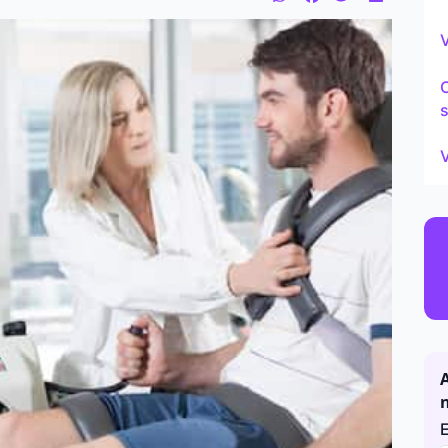
Continu
V
s
V
A
E