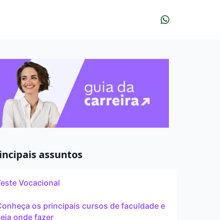
r?
udar?
À distância
incipais assuntos
Teste Vocacional
Pós
onheça os principais cursos de faculdade e
eja onde fazer