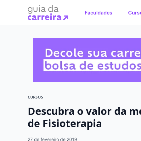
Faculdades
Curs
Faça o cu
sonhos
Encontre bolsas 
em menos de 1 mi
CURSOS
Descubra o valor da m
de Fisioterapia
27 de fevereiro de 2019