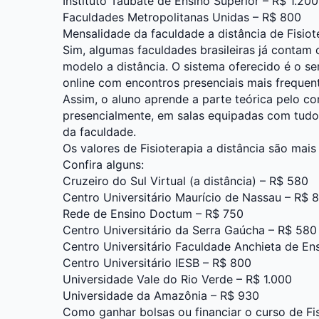
Instituto Taubaté de Ensino Superior – R$ 1.200
Faculdades Metropolitanas Unidas – R$ 800
Mensalidade da faculdade a distância de Fisiot
Sim, algumas faculdades brasileiras já contam
modelo a distância. O sistema oferecido é o sem
online com encontros presenciais mais frequen
Assim, o aluno aprende a parte teórica pelo co
presencialmente, em salas equipadas com tudo 
da faculdade.
Os valores de Fisioterapia a distância são mais
Confira alguns:
Cruzeiro do Sul Virtual (a distância)
– R$ 580
Centro Universitário Maurício de Nassau – R$ 
Rede de Ensino Doctum – R$ 750
Centro Universitário da Serra Gaúcha – R$ 580
Centro Universitário Faculdade Anchieta de En
Centro Universitário IESB – R$ 800
Universidade Vale do Rio Verde – R$ 1.000
Universidade da Amazônia – R$ 930
Como ganhar bolsas ou financiar o curso de Fis