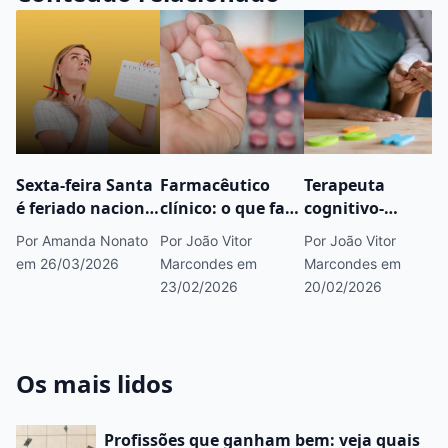
Sexta-feira Santa
Farmacêutico
Terapeuta
é feriado nacional
clínico: o que faz,
cognitivo-
em 2026?
onde trabalha,
comportamental:
Por Amanda Nonato
Por João Vitor
Por João Vitor
quanto ganha e
atuação,
em 26/03/2026
Marcondes
em
Marcondes
em
como se
formação e
23/02/2026
20/02/2026
especializar
perspectivas de
carreira
Os mais lidos
Profissões que ganham bem: veja quais