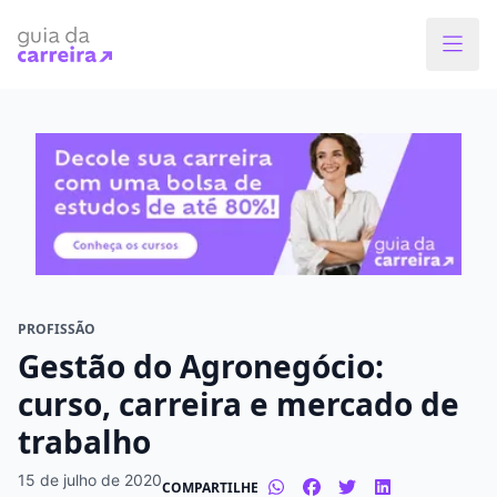
Faça o curso dos sonhos
Encontre bolsas de estudos de até 80% em
menos de 1 minuto!
O que você quer estudar?
Em que cidade quer estudar?
PROFISSÃO
Gestão do Agronegócio:
Modalidade preferida
curso, carreira e mercado de
trabalho
Presencial
À distância
15 de julho de 2020
COMPARTILHE
Tipo de formação