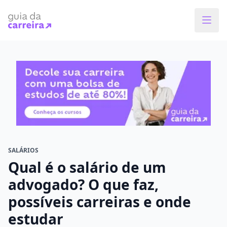
Faça o curso dos sonhos
Encontre bolsas de estudos de até 80% em
menos de 1 minuto!
O que você quer estudar?
Em que cidade quer estudar?
SALÁRIOS
Qual é o salário de um
Modalidade preferida
advogado? O que faz,
possíveis carreiras e onde
Presencial
À distância
estudar
Tipo de formação