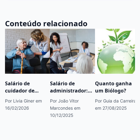
Conteúdo relacionado
Salário de
Salário de
Quanto ganha
cuidador de
administrador:
um Biólogo?
idoso: quanto
quanto ganha,
Por Livia Giner
em
Por João Vitor
Por Guia da Carreira
ganha em 2026?
onde atuar e
16/02/2026
Marcondes
em
em 27/08/2025
como evoluir na
10/12/2025
carreira