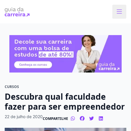
Faça o curso dos sonhos
Encontre bolsas de estudos de até 80% em
menos de 1 minuto!
O que você quer estudar?
Em que cidade quer estudar?
CURSOS
Descubra qual faculdade
Modalidade preferida
fazer para ser empreendedor
Presencial
À distância
22 de julho de 2020
COMPARTILHE
Tipo de formação