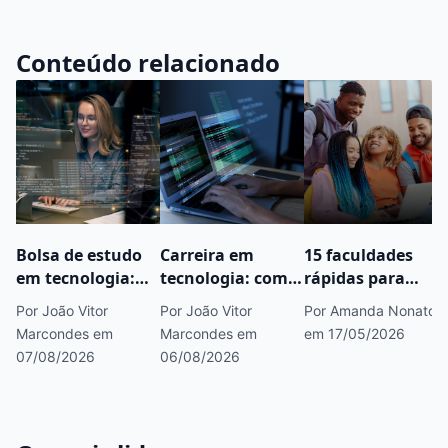
Conteúdo relacionado
Bolsa de estudo
Carreira em
15 faculdades
em tecnologia:
tecnologia: como
rápidas para
como estudar TI
começar, áreas
fazer concurso
Por João Vitor
Por João Vitor
Por Amanda Nonato
pagando menos
em alta e
público que você
Marcondes
em
Marcondes
em
em 17/05/2026
caminhos para
precisa conhecer
07/08/2026
06/08/2026
crescer