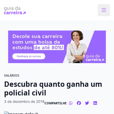
Faça o curso dos sonhos
Encontre bolsas de estudos de até 80% em
menos de 1 minuto!
O que você quer estudar?
Em que cidade quer estudar?
SALÁRIOS
Descubra quanto ganha um
Modalidade preferida
policial civil
Presencial
À distância
3 de dezembro de 2018
COMPARTILHE
Tipo de formação