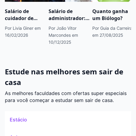
Salário de
Salário de
Quanto ganha
cuidador de
administrador:
um Biólogo?
idoso: quanto
quanto ganha,
Por Livia Giner
em
Por João Vitor
Por Guia da Carreira
ganha em 2026?
onde atuar e
16/02/2026
Marcondes
em
em 27/08/2025
como evoluir na
10/12/2025
carreira
Estude nas melhores sem sair de
casa
As melhores faculdades com ofertas super especiais
para você começar a estudar sem sair de casa.
Estácio