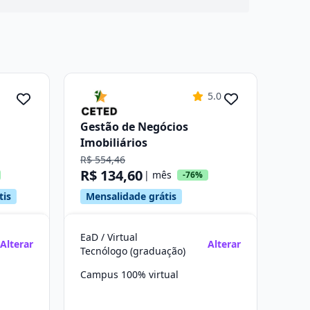
5.0
Gestão de Negócios
Imobiliários
R$ 554,46
R$ 134,60
| mês
-76%
tis
Mensalidade grátis
EaD / Virtual
Alterar
Alterar
Tecnólogo (graduação)
Campus 100% virtual