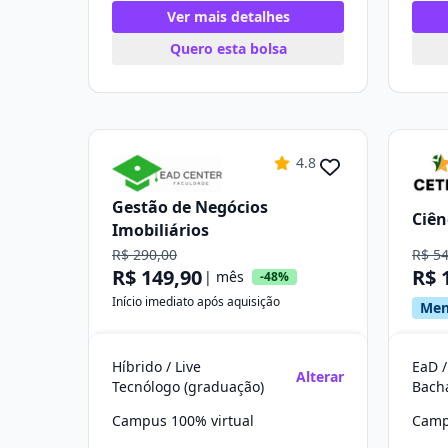
Ver mais detalhes
Quero esta bolsa
4.8
Gestão de Negócios
Ciên
Imobiliários
R$ 290,00
R$ 5
R$ 149,90
R$ 
| mês
-48%
Início imediato após aquisição
Men
Híbrido / Live
EaD /
Alterar
Tecnólogo (graduação)
Bach
Campus 100% virtual
Camp