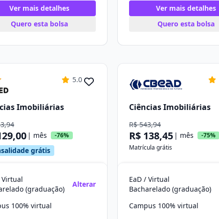
Ver mais detalhes
Ver mais detalhes
Quero esta bolsa
Quero esta bolsa
5.0
cias Imobiliárias
Ciências Imobiliárias
43,94
R$ 543,94
129,00
R$ 138,45
| mês
| mês
-76%
-75%
Matrícula grátis
salidade grátis
 Virtual
EaD / Virtual
Alterar
arelado (graduação)
Bacharelado (graduação)
us 100% virtual
Campus 100% virtual