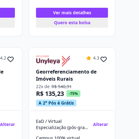
Ver mais detalhes
Quero esta bolsa
4.2
4.3
de
Georreferenciamento de
Imóveis Rurais
22x de
R$ 540,91
R$ 135,23
-75%
A 2° Pós é Grátis
EaD / Virtual
Alterar
Alterar
Especialização (pós-graduação)
Campus 100% virtual