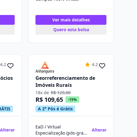
Ver mais detalhes
Quero esta bolsa
4.2
4.2
ócios
Georreferenciamento de
Imóveis Rurais
18x de
R$ 129,00
R$ 109,65
-15%
RÁTIS
A 2° Pós é Grátis
EaD / Virtual
Alterar
Alterar
Especialização (pós-graduação)