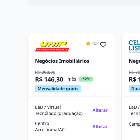
4.2
Negócios Imobiliários
Negó
R$ 308,00
R$ 7
R$ 146,30
R$ 
| mês
-52%
Mensalidade grátis
Dua
EaD / Virtual
EaD /
Alterar
Tecnólogo (graduação)
Tecn
Centro
Camp
Alterar
Acrelândia/AC