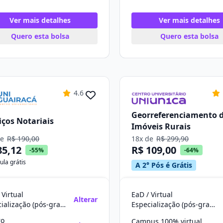
Ver mais detalhes
Ver mais detalhes
Quero esta bolsa
Quero esta bolsa
4.6
Georreferenciamento 
iços Notariais
Imóveis Rurais
de
R$ 190,00
18x de
R$ 299,90
85,12
R$ 109,00
-55%
-64%
ula grátis
A 2° Pós é Grátis
 Virtual
EaD / Virtual
Alterar
Especialização (pós-graduação)
Especialização (pós-graduação)
ro
Campus 100% virtual