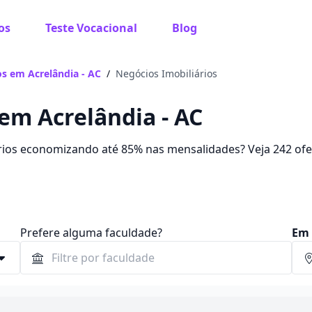
os
Teste Vocacional
Blog
s em Acrelândia - AC
/
Negócios Imobiliários
em Acrelândia - AC
rios economizando até 85% nas mensalidades? Veja 242 ofe
$ 62,50 e R$ 158,21.
Prefere alguma faculdade?
Em 