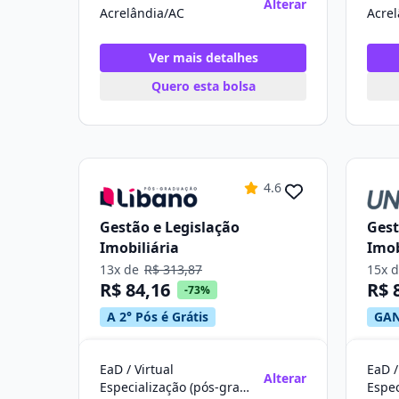
Alterar
Acrelândia/AC
Acre
Ver mais detalhes
Quero esta bolsa
4.6
Gestão e Legislação
Gest
Imobiliária
Imob
13x de
R$ 313,87
15x 
R$ 84,16
R$ 
-73%
A 2° Pós é Grátis
GAN
EaD / Virtual
EaD /
Alterar
Especialização (pós-graduação)