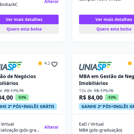
Alterar
lândia/AC
Ver mais detalhes
Ver mais detalhes
Quero esta bolsa
Quero esta bolsa
4.2
ão de Negócios
MBA em Gestão de Neg
iliários
Imobiliários
de
R$ 179,76
15x de
R$ 179,76
84,00
R$ 84,00
-53%
-53%
HE 2ª PÓS+INGLÊS GRÁTIS
GANHE 2ª PÓS+INGLÊS G
 Virtual
EaD / Virtual
Alterar
Especialização (pós-graduação)
MBA (pós-graduação)