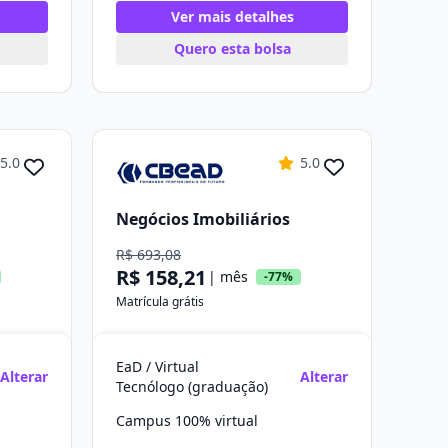
Ver mais detalhes
Quero esta bolsa
5.0
5.0
Negócios Imobiliários
R$ 693,08
R$ 158,21
| mês
-77%
Matrícula grátis
EaD / Virtual
Alterar
Alterar
Tecnólogo (graduação)
Campus 100% virtual