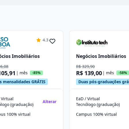
4.3
cios Imobiliários
Negócios Imobiliários
06,08
R$ 329,90
105,91
R$ 139,00
| mês
| mês
-85%
-58%
s mensalidades GRÁTIS
Duas pós-graduações grá
 Virtual
EaD / Virtual
Alterar
ólogo (graduação)
Tecnólogo (graduação)
us 100% virtual
Campus 100% virtual