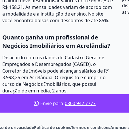
o aluno deve desembolsar valores entre R$ 62,50 e
dis
R$ 158,21. As mensalidades variam de acordo com
at
a modalidade e a instituição de ensino. No site,
você encontra bolsas com descontos de até 85%.
Quanto ganha um profissional de
Negócios Imobiliários em Acrelândia?
De acordo com os dados do Cadastro Geral de
Empregados e Desempregados (CAGED), o
Corretor de Imóveis pode alcançar salários de R$
3.998,25 em Acrelândia. O requisito é cumprir o
curso de Negócios Imobiliários, que possui
duração de em média, 2 anos.
Envie para
0800 942 7777
so de privacidade
Política de cookies
Termos e condições
Anuncie 