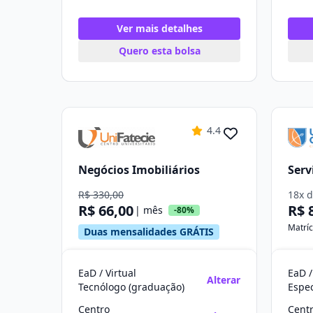
Ver mais detalhes
Quero esta bolsa
4.4
Negócios Imobiliários
Serv
R$ 330,00
18x 
R$ 66,00
R$ 
| mês
-80%
Matríc
Duas mensalidades GRÁTIS
EaD / Virtual
EaD /
Alterar
Tecnólogo (graduação)
Centro
Cent