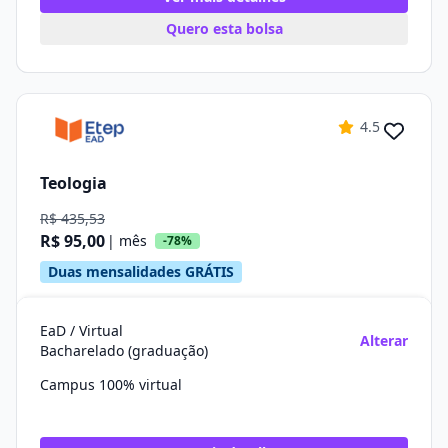
Quero esta bolsa
4.5
Teologia
R$ 435,53
R$ 95,00
| mês
-78%
Duas mensalidades GRÁTIS
EaD / Virtual
Alterar
Bacharelado (graduação)
Campus 100% virtual