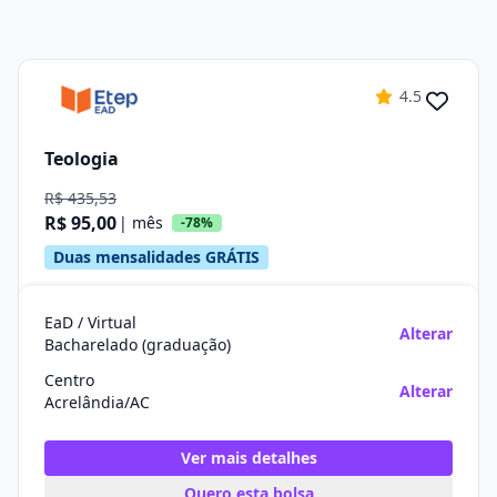
4.5
Teologia
R$ 435,53
R$ 95,00
| mês
-78%
Duas mensalidades GRÁTIS
EaD / Virtual
Alterar
Bacharelado (graduação)
Centro
Alterar
Acrelândia/AC
Ver mais detalhes
Quero esta bolsa