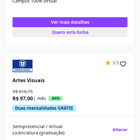
Campus 100% virtual
Ver mais detalhes
Quero esta bolsa
3.5
Artes Visuais
R$ 618,75
R$ 97,00
| mês
-84%
Duas mensalidades GRÁTIS
Semipresencial / Virtual
Alterar
Licenciatura (graduação)