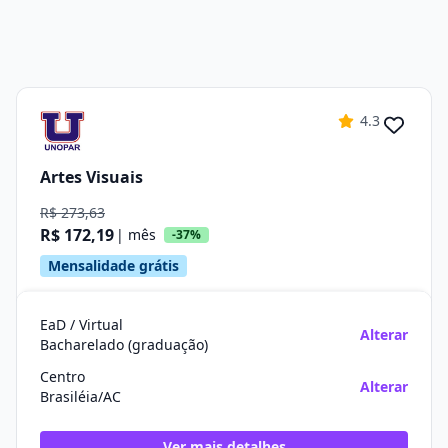
4.3
Artes Visuais
R$ 273,63
R$ 172,19
| mês
-37%
Mensalidade grátis
EaD / Virtual
Alterar
Bacharelado (graduação)
Centro
Alterar
Brasiléia/AC
Ver mais detalhes