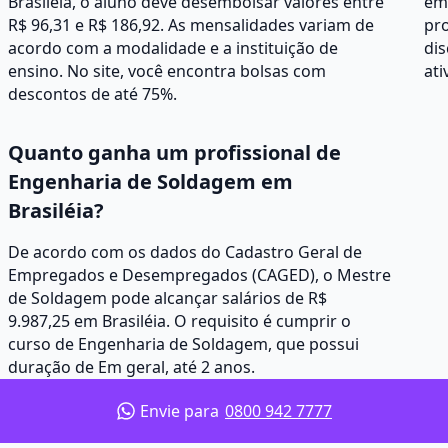
Brasiléia, o aluno deve desembolsar valores entre
em 
R$ 96,31 e R$ 186,92. As mensalidades variam de
pr
acordo com a modalidade e a instituição de
dis
ensino. No site, você encontra bolsas com
at
descontos de até 75%.
Quanto ganha um profissional de
Engenharia de Soldagem em
Brasiléia?
De acordo com os dados do Cadastro Geral de
Empregados e Desempregados (CAGED), o Mestre
de Soldagem pode alcançar salários de R$
9.987,25 em Brasiléia. O requisito é cumprir o
curso de Engenharia de Soldagem, que possui
duração de Em geral, até 2 anos.
Envie para
0800 942 7777