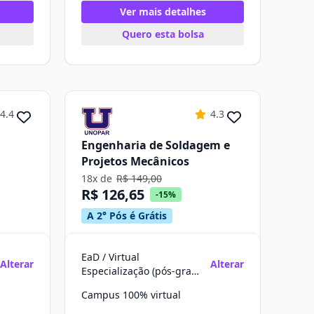
Ver mais detalhes
Quero esta bolsa
4.4
4.3
Engenharia de Soldagem e
Projetos Mecânicos
18x de
R$ 149,00
R$ 126,65
-15%
A 2° Pós é Grátis
EaD / Virtual
Alterar
Alterar
Especialização (pós-graduação)
Campus 100% virtual