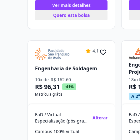
Ver mais detalhes
Quero esta bolsa
4.1
Enge
Engenharia de Soldagem
Proj
10x de
R$ 162,60
18x 
R$ 96,31
R$ 
-41%
Matrícula grátis
A 2°
EaD / Virtual
EaD /
Alterar
Especialização (pós-graduação)
Campus 100% virtual
Camp