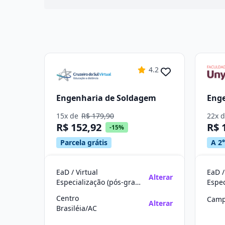
4.2
Engenharia de Soldagem
Eng
15x de
R$ 179,90
22x 
R$ 152,92
R$ 
-15%
Parcela grátis
A 2°
EaD / Virtual
EaD /
Alterar
Especialização (pós-graduação)
Centro
Camp
Alterar
Brasiléia/AC