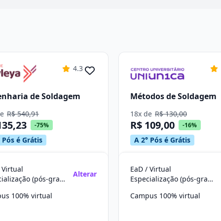
4.3
enharia de Soldagem
Métodos de Soldagem
de
R$ 540,91
18x de
R$ 130,00
135,23
R$ 109,00
-75%
-16%
 Pós é Grátis
A 2° Pós é Grátis
 Virtual
EaD / Virtual
Alterar
Especialização (pós-graduação)
Especialização (pós-graduação)
us 100% virtual
Campus 100% virtual