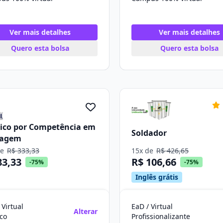
Ver mais detalhes
Ver mais detalhes
Quero esta bolsa
Quero esta bolsa
ico por Competência em
Soldador
dagem
de
R$ 333,33
15x de
R$ 426,65
83,33
R$ 106,66
-75%
-75%
Inglês grátis
 Virtual
EaD / Virtual
Alterar
co
Profissionalizante