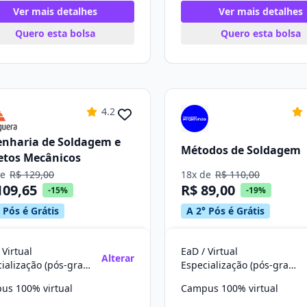
Ver mais detalhes
Ver mais detalhes
Quero esta bolsa
Quero esta bolsa
4.2
nharia de Soldagem e
Métodos de Soldagem
etos Mecânicos
de
R$ 129,00
18x de
R$ 110,00
109,65
R$ 89,00
-15%
-19%
 Pós é Grátis
A 2° Pós é Grátis
 Virtual
EaD / Virtual
Alterar
Especialização (pós-graduação)
Especialização (pós-graduação)
us 100% virtual
Campus 100% virtual