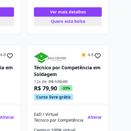
Ver mais detalhes
Quero esta bolsa
4.8
4.8
cia em
Técnico por Competência em
Soldagem
12x de
R$ 120,00
R$ 79,90
-33%
Curso livre grátis
EaD / Virtual
Alterar
Alterar
Técnico por Competência
Campus 100% virtual