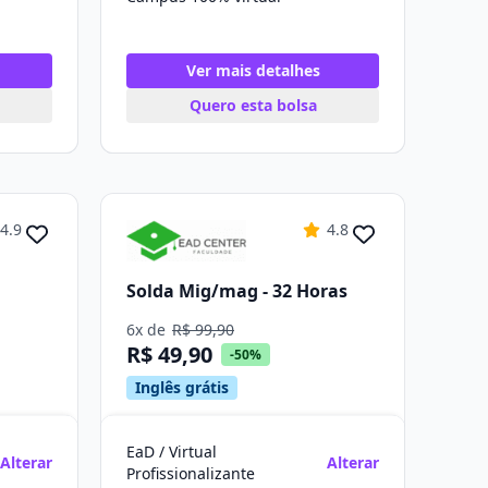
Ver mais detalhes
Quero esta bolsa
4.9
4.8
Solda Mig/mag - 32 Horas
6x de
R$ 99,90
R$ 49,90
-50%
Inglês grátis
EaD / Virtual
Alterar
Alterar
Profissionalizante