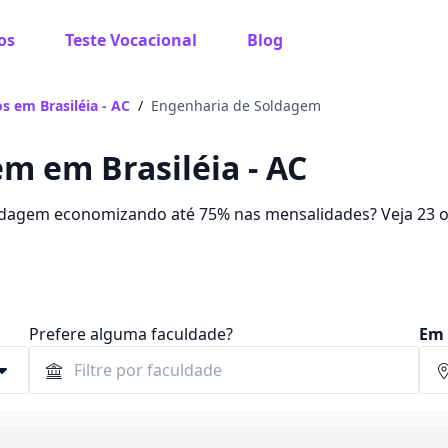
os
Teste Vocacional
Blog
s em Brasiléia - AC
/
Engenharia de Soldagem
m em Brasiléia - AC
ldagem economizando até 75% nas mensalidades? Veja 23 o
 96,31 e R$ 186,92.
Prefere alguma faculdade?
Em 