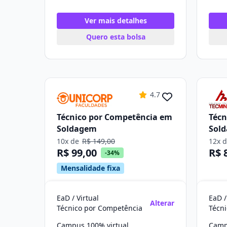
Ver mais detalhes
Quero esta bolsa
4.7
Técnico por Competência em
Técn
Soldagem
Sol
10x de
R$ 149,00
12x 
R$ 99,00
R$ 
-34%
Mensalidade fixa
EaD / Virtual
EaD /
Alterar
Técnico por Competência
Técni
Campus 100% virtual
Camp