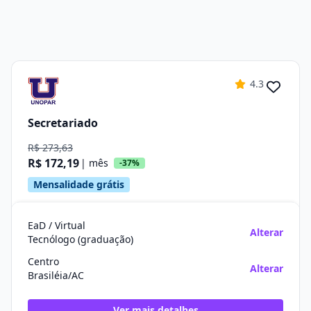
4.3
Secretariado
R$ 273,63
R$ 172,19
| mês
-37%
Mensalidade grátis
EaD / Virtual
Alterar
Tecnólogo (graduação)
Centro
Alterar
Brasiléia/AC
Ver mais detalhes