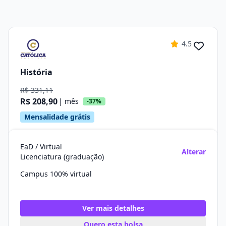
4.5
História
R$ 331,11
R$ 208,90
| mês
-37%
Mensalidade grátis
EaD / Virtual
Alterar
Licenciatura (graduação)
Campus 100% virtual
Ver mais detalhes
Quero esta bolsa