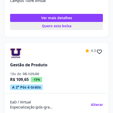
Campus 100% virtual
Ver mais detalhes
Quero esta bolsa
4.3
Gestão de Produto
18x de
R$ 129,00
R$ 109,65
-15%
A 2° Pós é Grátis
EaD / Virtual
Alterar
Especialização (pós-graduação)