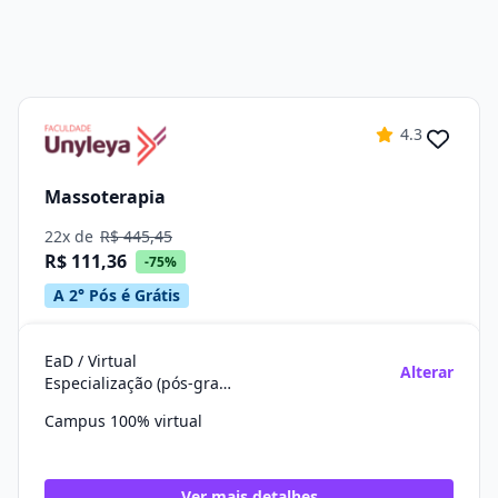
4.3
Massoterapia
22x de
R$ 445,45
R$ 111,36
-75%
A 2° Pós é Grátis
EaD / Virtual
Alterar
Especialização (pós-graduação)
Campus 100% virtual
Ver mais detalhes