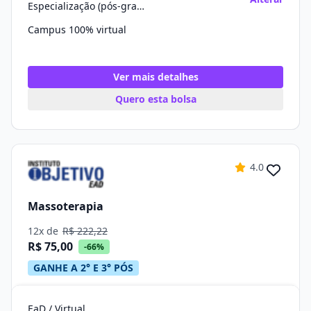
Especialização (pós-graduação)
Campus 100% virtual
Ver mais detalhes
Quero esta bolsa
4.0
Massoterapia
12x de
R$ 222,22
R$ 75,00
-66%
GANHE A 2° E 3° PÓS
EaD / Virtual