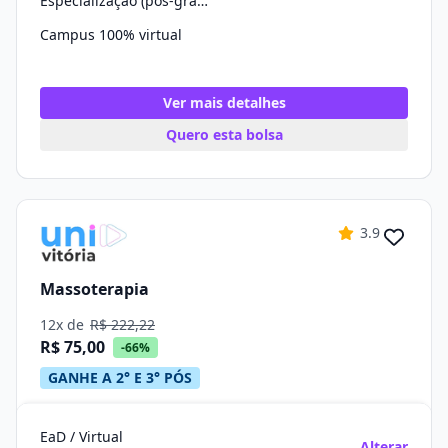
Especialização (pós-graduação)
Campus 100% virtual
Ver mais detalhes
Quero esta bolsa
3.9
Massoterapia
12x de
R$ 222,22
R$ 75,00
-66%
GANHE A 2° E 3° PÓS
EaD / Virtual
Alterar