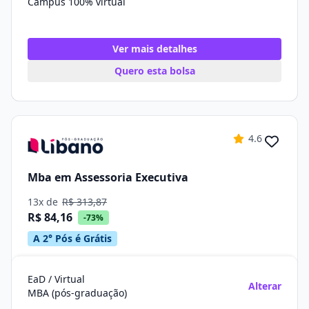
Campus 100% virtual
Ver mais detalhes
Quero esta bolsa
4.6
Mba em Assessoria Executiva
13x de
R$ 313,87
R$ 84,16
-73%
A 2° Pós é Grátis
EaD / Virtual
Alterar
MBA (pós-graduação)