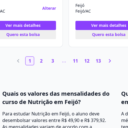
Feijó
Alterar
/AC
Feijó/AC
Ver mais detalhes
Ver mais detalhes
Quero esta bolsa
Quero esta bolsa
1
2
3
11
12
13
Quais os valores das mensalidades do
Qu
curso de Nutrição em Feijó?
em
Para estudar Nutrição em Feijó, o aluno deve
A d
desembolsar valores entre R$ 49,90 e R$ 379,92.
mé
As mensalidades variam de acordo com a
tem