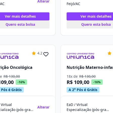
Alterar
/AC
Feijó/AC
Ver mais detalhes
Ver mais detalhes
Quero esta bolsa
Quero esta bolsa
4.2
ição Oncológica
Nutrição Materno-infan
de
R$ 130,00
18x de
R$ 130,00
109,00
R$ 109,00
-16%
-16%
 Pós é Grátis
A 2° Pós é Grátis
 Virtual
EaD / Virtual
Alterar
Especialização (pós-graduação)
Especialização (pós-graduação)