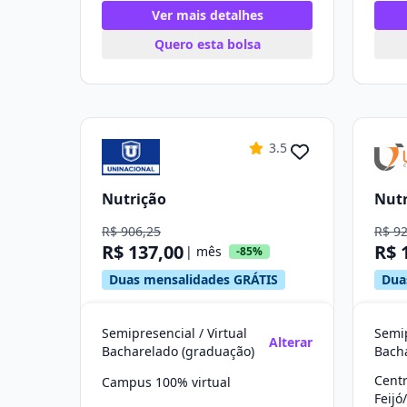
Ver mais detalhes
Quero esta bolsa
3.5
Nutrição
Nutr
R$ 906,25
R$ 9
R$ 137,00
R$ 
| mês
-85%
Duas mensalidades GRÁTIS
Dua
Semipresencial / Virtual
Semip
Alterar
Bacharelado (graduação)
Bach
Cent
Campus 100% virtual
Feijó