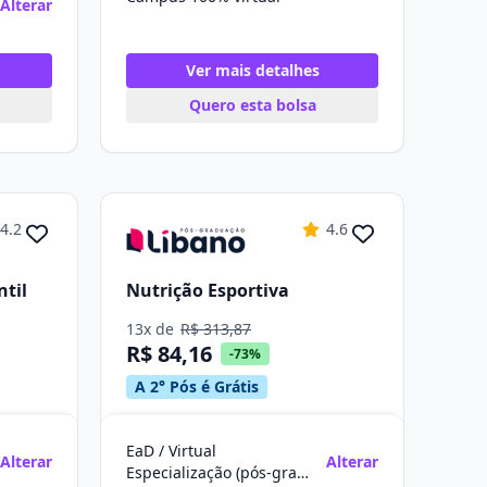
Alterar
Ver mais detalhes
Quero esta bolsa
4.2
4.6
til
Nutrição Esportiva
13x de
R$ 313,87
R$ 84,16
-73%
A 2° Pós é Grátis
EaD / Virtual
Alterar
Alterar
Especialização (pós-graduação)