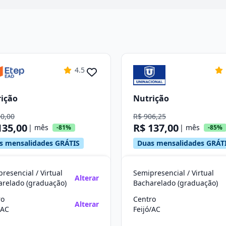
4.5
ição
Nutrição
00,00
R$ 906,25
135,00
R$ 137,00
| mês
| mês
-81%
-85%
s mensalidades GRÁTIS
Duas mensalidades GRÁT
resencial / Virtual
Semipresencial / Virtual
Alterar
arelado (graduação)
Bacharelado (graduação)
ro
Centro
Alterar
/AC
Feijó/AC