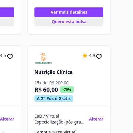
Ver mais detalhes
Quero esta bolsa
4.5
4.9
Nutrição Clínica
15x de
R$ 200,00
R$ 60,00
-70%
A 2° Pós é Grátis
EaD / Virtual
Alterar
Alterar
Especialização (pós-graduação)
Campus 100% virtual