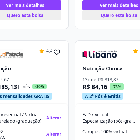
Ver mais detalhes
Ver mais detalhes
Quero esta bolsa
Quero esta bolsa
4.4
ição
Nutrição Clinica
25,67
13x de
R$ 313,87
185,13
R$ 84,16
| mês
-80%
-73%
s mensalidades GRÁTIS
A 2° Pós é Grátis
resencial / Virtual
EaD / Virtual
Alterar
arelado (graduação)
Especialização (pós-graduação)
ro
Campus 100% virtual
Alterar
/AC