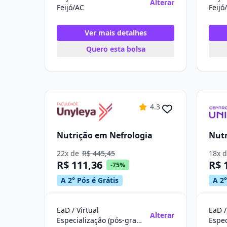
Alterar
Feijó/AC
Feijó
Ver mais detalhes
Quero esta bolsa
4.3
Nutrição em Nefrologia
Nutr
22x de
R$ 445,45
18x 
R$ 111,36
R$ 
-75%
A 2° Pós é Grátis
A 2°
EaD / Virtual
EaD /
Alterar
Especialização (pós-graduação)