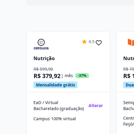
4.5
Nutrição
Nutr
R$ 599,90
R$ 7
R$ 379,92
R$ 
| mês
-37%
Mensalidade grátis
Dua
EaD / Virtual
Semip
Alterar
Bacharelado (graduação)
Bach
Cent
Campus 100% virtual
Feijó