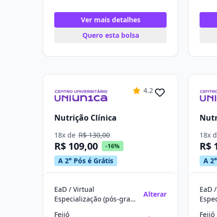
Ver mais detalhes
Quero esta bolsa
4.2
Nutrição Clínica
Nutr
18x de
R$ 130,00
18x 
R$ 109,00
R$ 
-16%
A 2° Pós é Grátis
A 2°
EaD / Virtual
EaD /
Alterar
Especialização (pós-graduação)
Feijó
Feijó