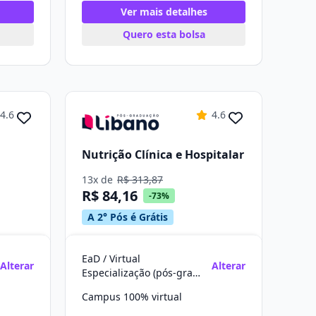
Ver mais detalhes
Quero esta bolsa
4.6
4.6
Nutrição Clínica e Hospitalar
13x de
R$ 313,87
R$ 84,16
-73%
A 2° Pós é Grátis
EaD / Virtual
Alterar
Alterar
Especialização (pós-graduação)
Campus 100% virtual