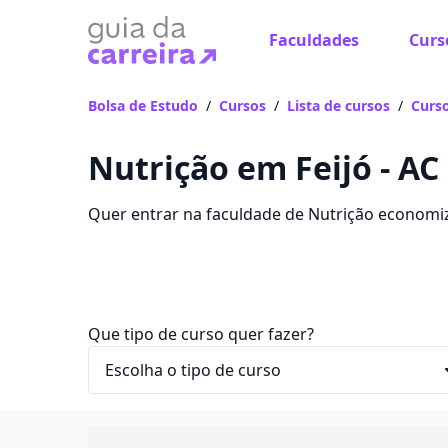
Faculdades
Curs
Bolsa de Estudo
/
Cursos
/
Lista de cursos
/
Curso
Nutrição em Feijó - AC
Quer entrar na faculdade de Nutrição economiz
em Feijó, com valores entre R$ 49,90 e R$ 379,9
Que tipo de curso quer fazer?