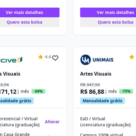
Ver mais detalhes
Ver mais detalhes
Quero esta bolsa
Quero esta bolsa
4.4
s Visuais
Artes Visuais
43,94
R$ 347,50
171,12
R$ 86,88
| mês
| mês
-69%
-75%
salidade grátis
Mensalidade grátis
resencial / Virtual
EaD / Virtual
Alterar
ciatura (graduação)
Licenciatura (graduação)
im Casa Grande
Campus 100% virtual