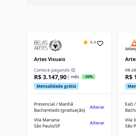
4.4
Artes Visuais
Arte
Comece pagando
R$ 2
R$ 3.147,90
R$ 
| mês
-30%
Mensalidade grátis
Men
Presencial / Manhã
EaD /
Alterar
Bacharelado (graduação)
Bach
Vila Mariana
Vila 
Alterar
São Paulo/SP
São P