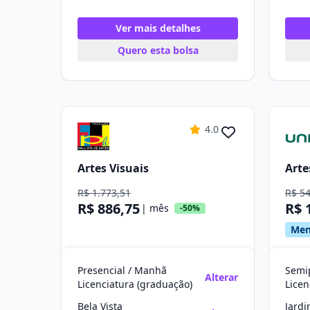
Ver mais detalhes
Quero esta bolsa
4.0
Artes Visuais
Arte
R$ 1.773,51
R$ 5
R$ 886,75
R$ 
| mês
-50%
Men
Presencial / Manhã
Semip
Alterar
Licenciatura (graduação)
Licen
Bela Vista
Jard