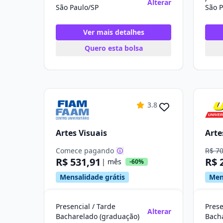
Alterar
São Paulo/SP
São P
Ver mais detalhes
Quero esta bolsa
3.8
Artes Visuais
Arte
Comece pagando
R$ 7
R$ 531,91
R$ 
| mês
-60%
Mensalidade grátis
Men
Presencial / Tarde
Prese
Alterar
Bacharelado (graduação)
Bach