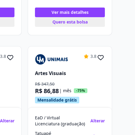
Ver mais detalhes
Quero esta bolsa
3.8
3.8
Artes Visuais
R$ 347,50
R$ 86,88
| mês
-75%
Mensalidade grátis
EaD / Virtual
Alterar
Alterar
Licenciatura (graduação)
Tatuapé