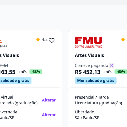
4.2
s Visuais
Artes Visuais
62,64
Comece pagando
163,55
R$ 452,13
| mês
| mês
-38%
-60%
salidade grátis
Mensalidade grátis
 Virtual
Presencial / Tarde
Alterar
arelado (graduação)
Licenciatura (graduação)
Invernada
Liberdade
Alterar
aulo/SP
São Paulo/SP