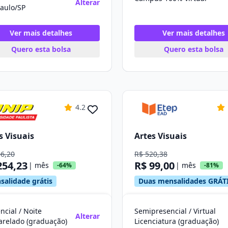
Alterar
aulo/SP
Ver mais detalhes
Ver mais detalhes
Quero esta bolsa
Quero esta bolsa
4.2
s Visuais
Artes Visuais
06,20
R$ 520,38
254,23
R$ 99,00
| mês
| mês
-64%
-81%
salidade grátis
Duas mensalidades GRÁT
ncial / Noite
Semipresencial / Virtual
Alterar
arelado (graduação)
Licenciatura (graduação)