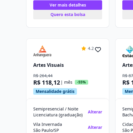
Ver mais detalhes
Quero esta bolsa
4.2
Artes Visuais
Arte
R$ 264,44
R$ 8
R$ 118,12
R$ 
| mês
-55%
Mensalidade grátis
Men
Semipresencial / Noite
Semip
Alterar
Licenciatura (graduação)
Bach
Vila Invernada
Cida
Alterar
São Paulo/SP
São P