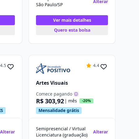
Alterar
São Paulo/SP
Ver mais detalhes
Quero esta bolsa
4.5
4.4
Artes Visuais
Comece pagando
R$ 303,92
| mês
-20%
IS
Mensalidade grátis
Semipresencial / Virtual
Alterar
Alterar
Licenciatura (graduação)