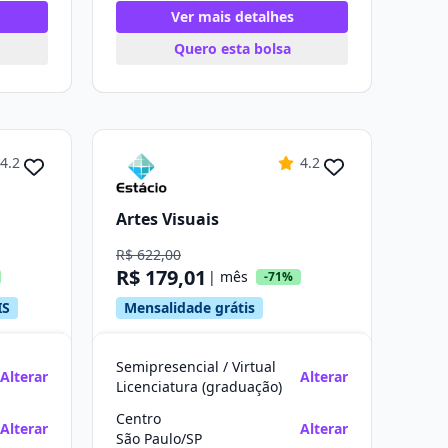
Ver mais detalhes
Quero esta bolsa
4.2
4.2
Artes Visuais
R$ 622,00
R$ 179,01
| mês
-71%
IS
Mensalidade grátis
Semipresencial / Virtual
Alterar
Alterar
Licenciatura (graduação)
Centro
Alterar
Alterar
São Paulo/SP