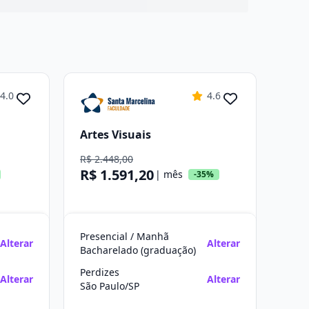
4.0
4.6
Artes Visuais
R$ 2.448,00
R$ 1.591,20
| mês
-35%
Presencial / Manhã
Alterar
Alterar
Bacharelado (graduação)
Perdizes
Alterar
Alterar
São Paulo/SP