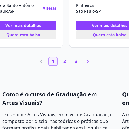
ara Santo Antônio
Pinheiros
Alterar
aulo/SP
São Paulo/SP
Ver mais detalhes
Ver mais detalhes
Quero esta bolsa
Quero esta bolsa
1
2
3
Como é o curso de Graduação em
Qu
Artes Visuais?
em
O curso de Artes Visuais, em nível de Graduação, é
A 
composto por disciplinas teóricas e práticas que
Art
formam profissionais habilitados em Linguística,
ofe