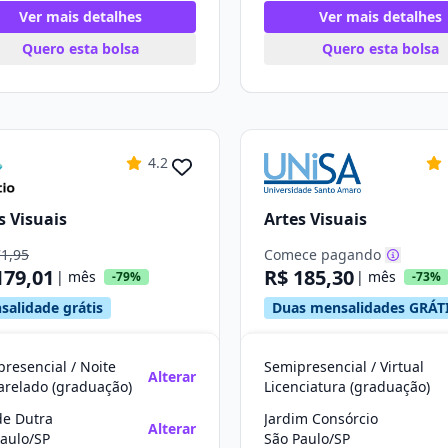
Ver mais detalhes
Ver mais detalhes
Quero esta bolsa
Quero esta bolsa
4.2
s Visuais
Artes Visuais
71,95
Comece pagando
179,01
R$ 185,30
| mês
| mês
-79%
-73%
salidade grátis
Duas mensalidades GRÁT
resencial / Noite
Semipresencial / Virtual
Alterar
arelado (graduação)
Licenciatura (graduação)
de Dutra
Jardim Consórcio
Alterar
aulo/SP
São Paulo/SP