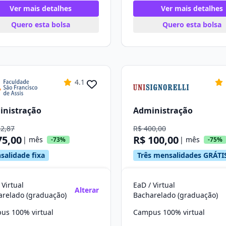
Ver mais detalhes
Ver mais detalhes
Quero esta bolsa
Quero esta bolsa
4.1
inistração
Administração
82,87
R$ 400,00
75,00
R$ 100,00
| mês
| mês
-73%
-75%
salidade fixa
Três mensalidades GRÁTI
 Virtual
EaD / Virtual
Alterar
arelado (graduação)
Bacharelado (graduação)
us 100% virtual
Campus 100% virtual