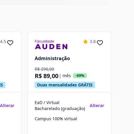
4.5
3.8
Administração
R$ 290,00
R$ 89,00
| mês
-69%
IS
Duas mensalidades GRÁTIS
EaD / Virtual
Alterar
Alterar
Bacharelado (graduação)
Campus 100% virtual