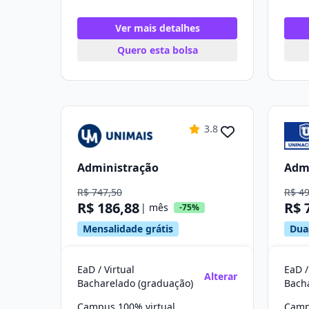
Ver mais detalhes
Quero esta bolsa
3.8
Administração
Adm
R$ 747,50
R$ 4
R$ 186,88
R$ 
| mês
-75%
Mensalidade grátis
Dua
EaD / Virtual
EaD /
Alterar
Bacharelado (graduação)
Bach
Campus 100% virtual
Camp