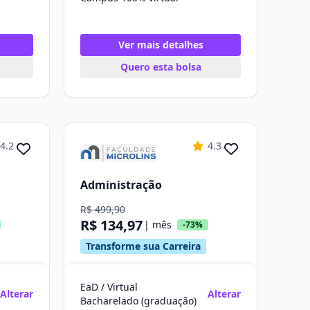
Ver mais detalhes
Quero esta bolsa
4.2
4.3
Administração
R$ 499,90
R$ 134,97
| mês
-73%
Transforme sua Carreira
EaD / Virtual
Alterar
Alterar
Bacharelado (graduação)