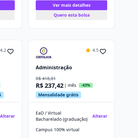
Ver mais detalhes
Quero esta bolsa
4.2
4.5
Administração
R$ 418,81
R$ 237,42
| mês
-43%
S
Mensalidade grátis
EaD / Virtual
Alterar
Alterar
Bacharelado (graduação)
Campus 100% virtual