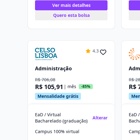
Ver mais detalhes
Quero esta bolsa
4.3
Administração
Adm
R$ 706,08
R$ 2
R$ 105,91
R$ 
| mês
-85%
Mensalidade grátis
Men
EaD / Virtual
EaD /
Alterar
Bacharelado (graduação)
Bach
Campus 100% virtual
Camp