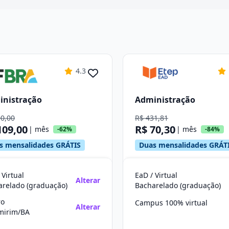
4.3
inistração
Administração
90,00
R$ 431,81
109,00
R$ 70,30
| mês
| mês
-62%
-84%
s mensalidades GRÁTIS
Duas mensalidades GRÁT
 Virtual
EaD / Virtual
Alterar
arelado (graduação)
Bacharelado (graduação)
ro
Campus 100% virtual
Alterar
imirim/BA