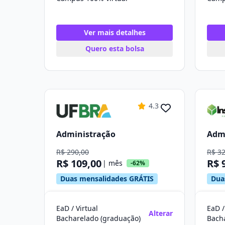
Ver mais detalhes
Quero esta bolsa
4.3
Administração
Adm
R$ 290,00
R$ 3
R$ 109,00
R$ 
| mês
-62%
Duas mensalidades GRÁTIS
Dua
EaD / Virtual
EaD /
Alterar
Bacharelado (graduação)
Bach