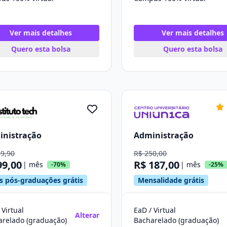
Ver mais detalhes
Ver mais detalhes
Quero esta bolsa
Quero esta bolsa
inistração
Administração
29,90
R$ 250,00
99,00
R$ 187,00
| mês
| mês
-70%
-25%
s pós-graduações grátis
Mensalidade grátis
 Virtual
EaD / Virtual
Alterar
arelado (graduação)
Bacharelado (graduação)