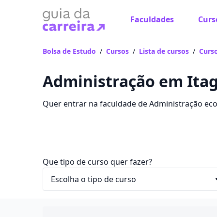
Faculdades
Curs
Bolsa de Estudo
/
Cursos
/
Lista de cursos
/
Curso
Administração em Itag
Quer entrar na faculdade de Administração ec
curso em Itagimirim, com valores entre R$ 30,00
Que tipo de curso quer fazer?