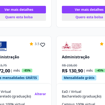
Ver mais detalhes
Ver mais detalhes
Quero esta bolsa
Quero esta bolsa
3.5
inistração
Administração
93,75
R$ 238,00
72,00
R$ 130,90
| mês
| mês
-85%
-45%
s mensalidades GRÁTIS
Mensalidade grátis
 Virtual
EaD / Virtual
Alterar
arelado (graduação)
Bacharelado (graduação)
us 100% virtual
Campus 100% virtual