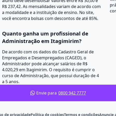
aluno deve desembolsar valores entre R$ 30,00 e
prá
R$ 237,42. As mensalidades variam de acordo com
co
a modalidade e a instituição de ensino. No site,
você encontra bolsas com descontos de até 85%.
Quanto ganha um profissional de
Administração em Itagimirim?
De acordo com os dados do Cadastro Geral de
Empregados e Desempregados (CAGED), o
Administrador pode alcançar salários de R$
4.020,29 em Itagimirim. O requisito é cumprir o
curso de Administração, que possui duração de 4
a 5 anos.
Envie para
0800 942 7777
so de privacidade
Política de cookies
Termos e condições
Anuncie 