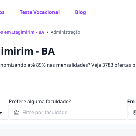
os
Teste Vocacional
Blog
s em Itagimirim - BA
/
Administração
imirim - BA
onomizando até 85% nas mensalidades? Veja 3783 ofertas p
 e R$ 237,42.
Prefere alguma faculdade?
Em 