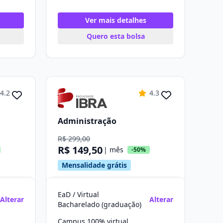
Ver mais detalhes
Quero esta bolsa
4.2
4.3
Administração
R$ 299,00
R$ 149,50
| mês
-50%
Mensalidade grátis
EaD / Virtual
Alterar
Alterar
Bacharelado (graduação)
Campus 100% virtual