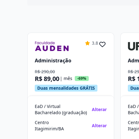
3.8
Administração
Adm
R$ 290,00
R$ 2
R$ 89,00
R$ 
| mês
-69%
Duas mensalidades GRÁTIS
Dua
EaD / Virtual
EaD /
Alterar
Bacharelado (graduação)
Bach
Centro
Cent
Alterar
Itagimirim/BA
Itag