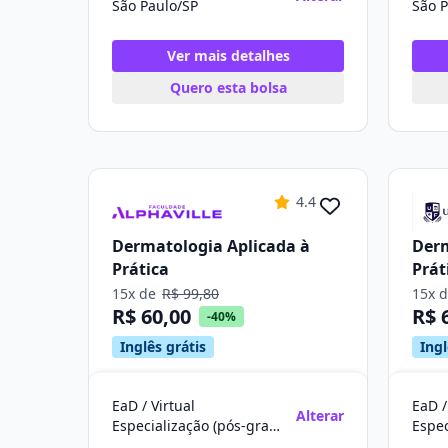
São Paulo/SP
São P
Ver mais detalhes
Quero esta bolsa
4.4
Dermatologia Aplicada à
Derm
Prática
Prát
15x de
R$ 99,80
15x 
R$ 60,00
R$ 
-40%
Inglês grátis
Ingl
EaD / Virtual
EaD /
Alterar
Especialização (pós-graduação)