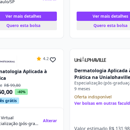
aulo/SP
Ver mais detalhes
Ver mais detalhes
Quero esta bolsa
Quero esta bolsa
4.2
Dermatologia Aplicada 
atologia Aplicada à
Prática na Unialphavill
ica
Especialização (pós-graduaç
de
R$ 99,80
9 meses
60,00
-40%
Oferta indisponível
ês grátis
Ver bolsas em outras facul
 Virtual
Alterar
Especialização (pós-graduação)
Valor estimado
R$ 131,98