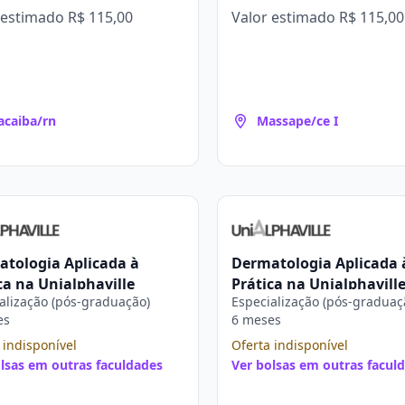
 estimado
R$ 115,00
Valor estimado
R$ 115,00
caiba/rn
Massape/ce I
tologia Aplicada à
Dermatologia Aplicada 
ca na Unialphaville
Prática na Unialphavill
alização (pós-graduação)
Especialização (pós-graduaç
es
6 meses
 indisponível
Oferta indisponível
lsas em outras faculdades
Ver bolsas em outras facul