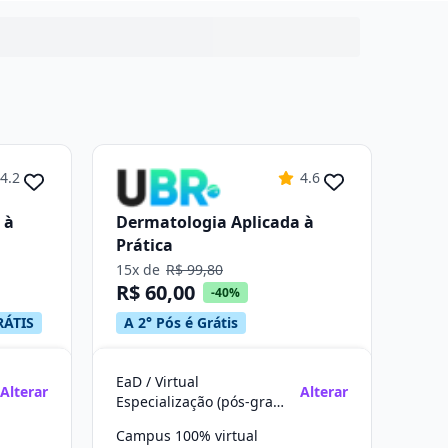
4.2
4.6
 à
Dermatologia Aplicada à
Prática
15x de
R$ 99,80
R$ 60,00
-40%
RÁTIS
A 2° Pós é Grátis
EaD / Virtual
Alterar
Alterar
Especialização (pós-graduação)
Campus 100% virtual