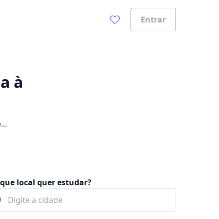
Entrar
a à
e
que local quer estudar?