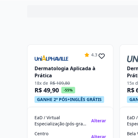
4.3
Dermatologia Aplicada à
Derm
Prática
Prát
18x de
R$ 109,80
15x 
R$ 49,90
R$ 
-55%
GANHE 2ª PÓS+INGLÊS GRÁTIS
GAN
EaD / Virtual
EaD /
Alterar
Especialização (pós-graduação)
Centro
Bela 
Alterar