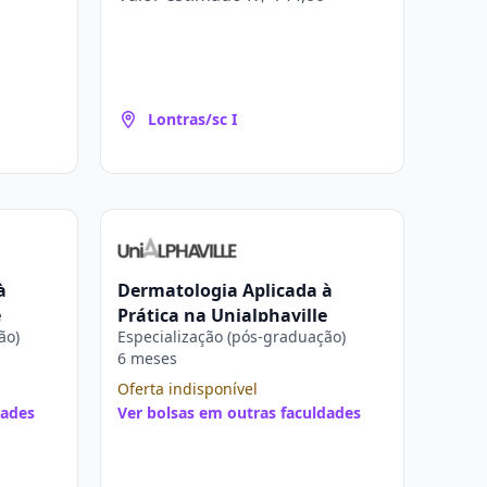
Lontras/sc I
à
Dermatologia Aplicada à
e
Prática na Unialphaville
ão)
Especialização (pós-graduação)
6 meses
Oferta indisponível
dades
Ver bolsas em outras faculdades