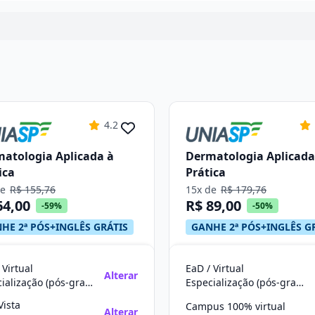
4.2
atologia Aplicada à
Dermatologia Aplicada
ica
Prática
de
R$ 155,76
15x de
R$ 179,76
64,00
R$ 89,00
-59%
-50%
HE 2ª PÓS+INGLÊS GRÁTIS
GANHE 2ª PÓS+INGLÊS G
 Virtual
EaD / Virtual
Alterar
Especialização (pós-graduação)
Especialização (pós-graduação)
Vista
Campus 100% virtual
Alterar