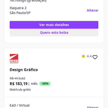
Tecnólogo (graduação)
Itaquera 2
Alterar
São Paulo/SP
Ver mais detalhes
Quero esta bolsa
4.4
Design Gráfico
R$ 413,62
R$ 183,19
| mês
-56%
Matrícula grátis
EaD / Virtual
Alterar