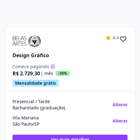
4.4
Design Gráfico
Comece pagando
R$ 2.729,30
| mês
-30%
Mensalidade grátis
Presencial / Tarde
Alterar
Bacharelado (graduação)
Vila Mariana
Alterar
São Paulo/SP
Ver mais detalhes