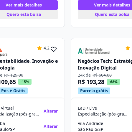
Ver mais detalhes
Ver mais detalhes
Quero esta bolsa
Quero esta bolsa
4.2
entabilidade, Inovação e
Negócios Tech: Estraté
ologia
Inovação Digital
de
R$ 129,00
24x de
R$ 604,00
109,65
R$ 193,28
-15%
-68%
 Pós é Grátis
Parcela grátis
 Virtual
EaD / Live
Alterar
Especialização (pós-graduação)
Especialização (pós-graduação)
uba
Vila Andrade
Alterar
aulo/SP
São Paulo/SP