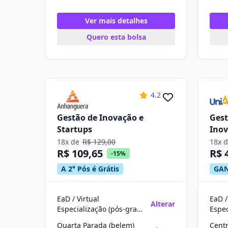
Ver mais detalhes
Quero esta bolsa
4.2
Gestão de Inovação e
Gest
Startups
Ino
18x de
R$ 129,00
18x 
R$ 109,65
R$ 
-15%
A 2° Pós é Grátis
GAN
EaD / Virtual
EaD /
Alterar
Especialização (pós-graduação)
Quarta Parada (belem)
Cent