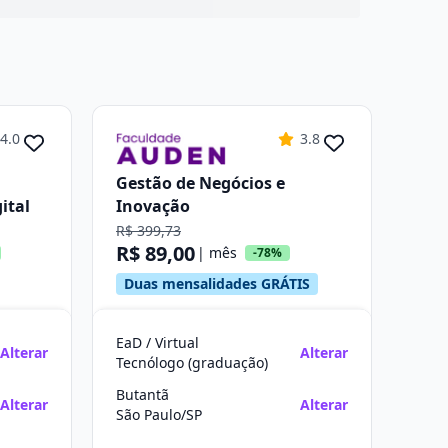
4.0
3.8
Gestão de Negócios e
ital
Inovação
R$ 399,73
R$ 89,00
| mês
-78%
Duas mensalidades GRÁTIS
EaD / Virtual
Alterar
Alterar
Tecnólogo (graduação)
Butantã
Alterar
Alterar
São Paulo/SP