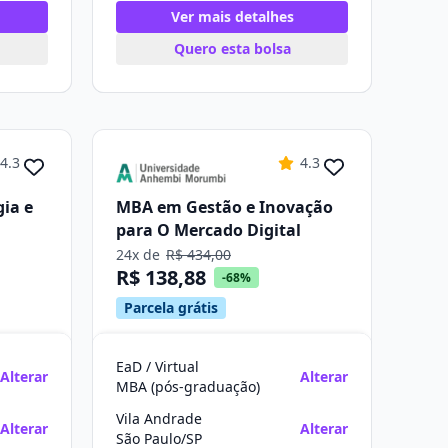
Ver mais detalhes
Quero esta bolsa
4.3
4.3
gia e
MBA em Gestão e Inovação
para O Mercado Digital
24x de
R$ 434,00
R$ 138,88
-68%
Parcela grátis
EaD / Virtual
Alterar
Alterar
MBA (pós-graduação)
Vila Andrade
Alterar
Alterar
São Paulo/SP