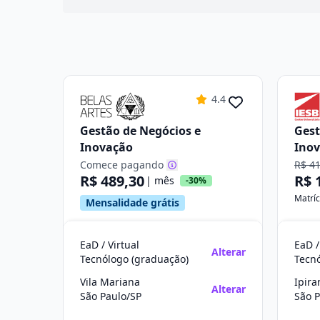
4.4
Gestão de Negócios e
Gest
Inovação
Ino
Comece pagando
R$ 4
R$ 489,30
R$ 
| mês
-30%
Matríc
Mensalidade grátis
EaD / Virtual
EaD /
Alterar
Tecnólogo (graduação)
Tecn
Vila Mariana
Ipir
Alterar
São Paulo/SP
São P