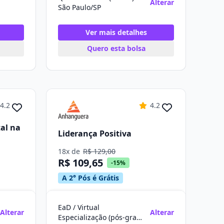
Alterar
São Paulo/SP
Ver mais detalhes
Quero esta bolsa
4.2
4.2
al na
Liderança Positiva
18x de
R$ 129,00
R$ 109,65
-15%
A 2° Pós é Grátis
EaD / Virtual
Alterar
Alterar
Especialização (pós-graduação)