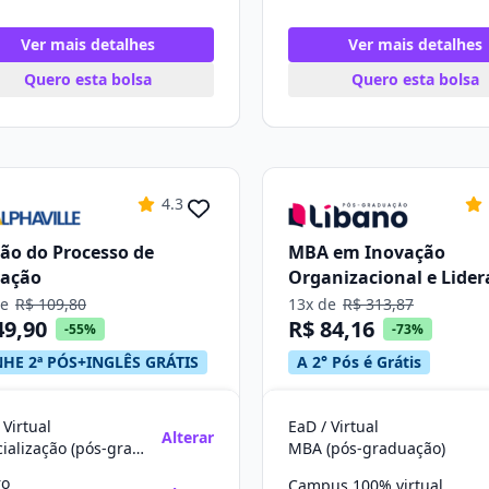
Ver mais detalhes
Ver mais detalhes
Quero esta bolsa
Quero esta bolsa
4.3
ão do Processo de
MBA em Inovação
vação
Organizacional e Lide
Criativa
de
R$ 109,80
13x de
R$ 313,87
49,90
R$ 84,16
-55%
-73%
HE 2ª PÓS+INGLÊS GRÁTIS
A 2° Pós é Grátis
 Virtual
EaD / Virtual
Alterar
Especialização (pós-graduação)
MBA (pós-graduação)
ro
Campus 100% virtual