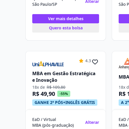
Alterar
São Paulo/SP
São P
Ver mais detalhes
Quero esta bolsa
4.3
MBA em Gestão Estratégica
MBA 
e Inovação
18x de
R$ 109,80
18x 
R$ 49,90
R$ 
-55%
GANHE 2ª PÓS+INGLÊS GRÁTIS
A 2°
EaD / Virtual
EaD /
Alterar
MBA (pós-graduação)
MBA 