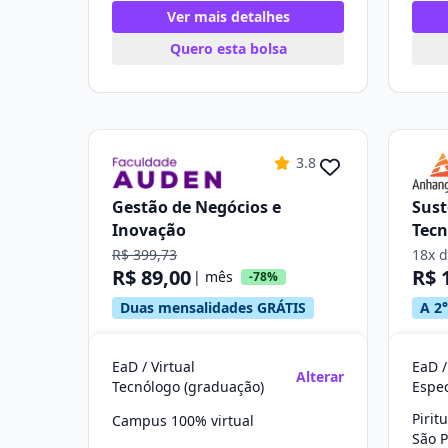
Ver mais detalhes
Quero esta bolsa
3.8
Gestão de Negócios e
Sust
Inovação
Tecn
R$ 399,73
18x 
R$ 89,00
R$ 
| mês
-78%
Duas mensalidades GRÁTIS
A 2°
EaD / Virtual
EaD /
Alterar
Tecnólogo (graduação)
Pirit
Campus 100% virtual
São P