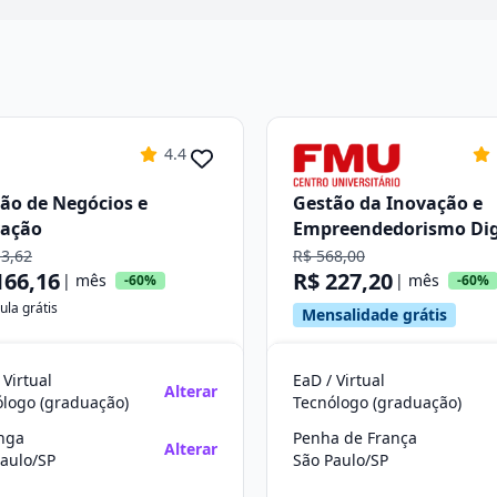
4.4
ão de Negócios e
Gestão da Inovação e
vação
Empreendedorismo Dig
13,62
R$ 568,00
166,16
R$ 227,20
| mês
| mês
-60%
-60%
ula grátis
Mensalidade grátis
 Virtual
EaD / Virtual
Alterar
ólogo (graduação)
Tecnólogo (graduação)
anga
Penha de França
Alterar
aulo/SP
São Paulo/SP