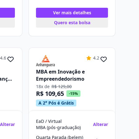
Ver mais detalhes
Quero esta bolsa
4.6
4.2
MBA em Inovação e
rança
Empreendedorismo
18x de
R$ 129,00
R$ 109,65
-15%
A 2° Pós é Grátis
EaD / Virtual
Alterar
Alterar
MBA (pós-graduação)
Quarta Parada (belem)