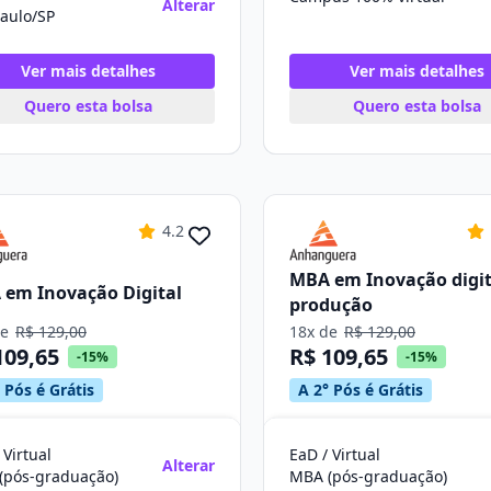
Alterar
aulo/SP
Ver mais detalhes
Ver mais detalhes
Quero esta bolsa
Quero esta bolsa
4.2
MBA em Inovação digit
em Inovação Digital
produção
de
R$ 129,00
18x de
R$ 129,00
109,65
R$ 109,65
-15%
-15%
 Pós é Grátis
A 2° Pós é Grátis
 Virtual
EaD / Virtual
Alterar
(pós-graduação)
MBA (pós-graduação)