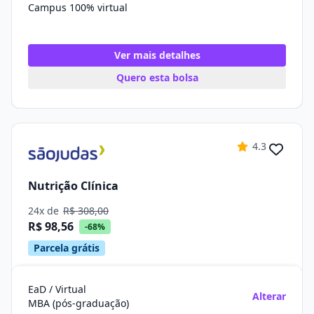
Campus 100% virtual
Ver mais detalhes
Quero esta bolsa
4.3
Nutrição Clínica
24x de
R$ 308,00
R$ 98,56
-68%
Parcela grátis
EaD / Virtual
Alterar
MBA (pós-graduação)