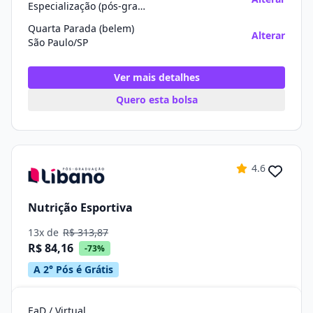
Especialização (pós-graduação)
Quarta Parada (belem)
Alterar
São Paulo/SP
Ver mais detalhes
Quero esta bolsa
4.6
Nutrição Esportiva
13x de
R$ 313,87
R$ 84,16
-73%
A 2° Pós é Grátis
EaD / Virtual