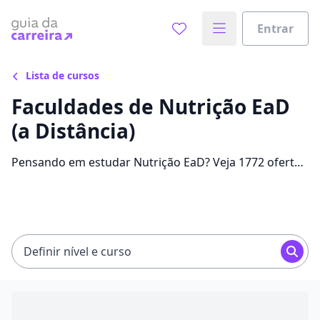
Entrar
Lista de cursos
Faculdades de Nutrição EaD
(a Distância)
Pensando em estudar Nutrição EaD? Veja 1772 ofertas
para o curso com até 95%. Separamos as melhores
bolsas, com mensalidades entre R$ 49,90 e
R$ 1.243,66, para você!
Definir nível e curso