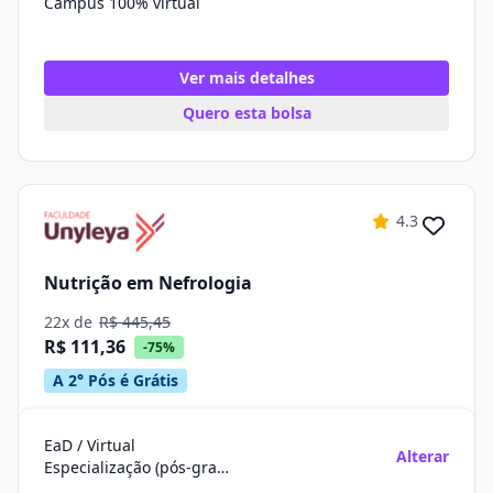
Campus 100% virtual
Ver mais detalhes
Quero esta bolsa
4.3
Nutrição em Nefrologia
22x de
R$ 445,45
R$ 111,36
-75%
A 2° Pós é Grátis
EaD / Virtual
Alterar
Especialização (pós-graduação)