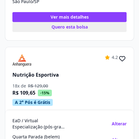
São Paulo/SP
Ver mais detalhes
Quero esta bolsa
4.2
Nutrição Esportiva
18x de
R$ 129,00
R$ 109,65
-15%
A 2° Pós é Grátis
EaD / Virtual
Alterar
Especialização (pós-graduação)
Quarta Parada (belem)