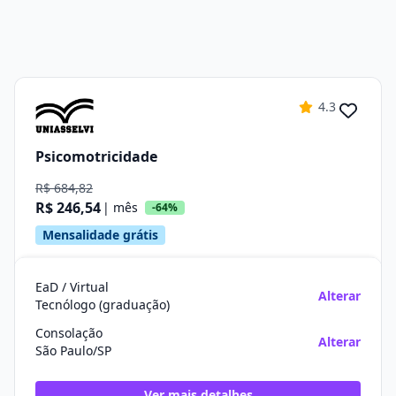
4.3
Psicomotricidade
R$ 684,82
R$ 246,54
| mês
-64%
Mensalidade grátis
EaD / Virtual
Alterar
Tecnólogo (graduação)
Consolação
Alterar
São Paulo/SP
Ver mais detalhes