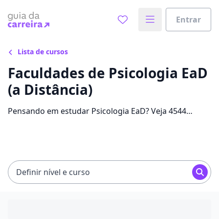
Entrar
Lista de cursos
Faculdades de Psicologia EaD
(a Distância)
Pensando em estudar Psicologia EaD? Veja 4544
ofertas para o curso com até 93%. Separamos as
melhores bolsas, com mensalidades entre R$ 99,90 e
R$ 2.869,30, para você!
Definir nível e curso