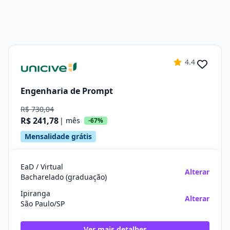
4.4
Engenharia de Prompt
R$ 730,04
R$ 241,78
| mês
-67%
Mensalidade grátis
EaD / Virtual
Alterar
Bacharelado (graduação)
Ipiranga
Alterar
São Paulo/SP
Ver mais detalhes