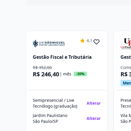
4.1
Gestão Fiscal e Tributária
Gest
R$ 352,00
Come
R$ 246,40
R$ 
| mês
-30%
Men
Semipresencial / Live
Prese
Alterar
Tecnólogo (graduação)
Tecn
Jardim Paulistano
Vila 
Alterar
São Paulo/SP
São P