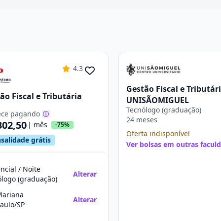
4.3
Gestão Fiscal e Tributár
ão Fiscal e Tributária
UNISÃOMIGUEL
Tecnólogo (graduação)
ce pagando
24 meses
302,50
| mês
-75%
Oferta indisponível
salidade grátis
Ver bolsas em outras facul
ncial / Noite
Alterar
ólogo (graduação)
Mariana
Alterar
aulo/SP