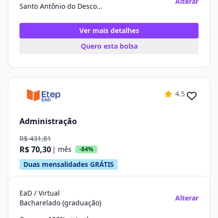
Alterar
Santo Antônio do Descoberto/GO
Ver mais detalhes
Quero esta bolsa
4.5
Administração
R$ 431,81
R$ 70,30
| mês
-84%
Duas mensalidades GRÁTIS
EaD / Virtual
Alterar
Bacharelado (graduação)