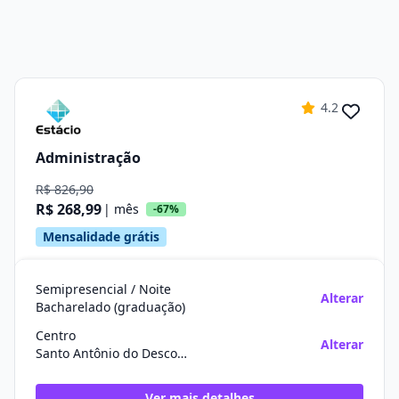
4.2
Administração
R$ 826,90
R$ 268,99
| mês
-67%
Mensalidade grátis
Semipresencial / Noite
Alterar
Bacharelado (graduação)
Centro
Alterar
Santo Antônio do Descoberto/GO
Ver mais detalhes