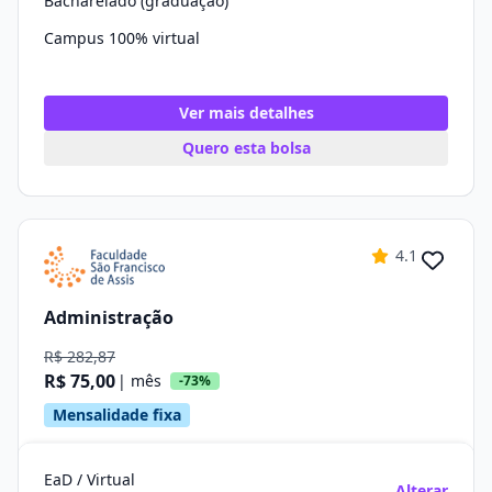
Bacharelado (graduação)
Campus 100% virtual
Ver mais detalhes
Quero esta bolsa
4.1
Administração
R$ 282,87
R$ 75,00
| mês
-73%
Mensalidade fixa
EaD / Virtual
Alterar