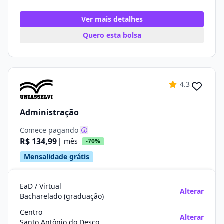
Ver mais detalhes
Quero esta bolsa
4.3
Administração
Comece pagando
R$ 134,99
| mês
-70%
Mensalidade grátis
EaD / Virtual
Alterar
Bacharelado (graduação)
Centro
Alterar
Santo Antônio do Descoberto/GO