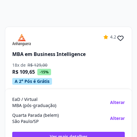
4.2
MBA em Business Intelligence
18x de
R$ 129,00
R$ 109,65
-15%
A 2° Pós é Grátis
EaD / Virtual
Alterar
MBA (pós-graduação)
Quarta Parada (belem)
Alterar
São Paulo/SP
Ver mais detalhes