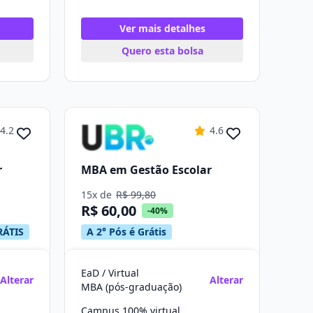
Ver mais detalhes
Quero esta bolsa
4.2
4.6
r
MBA em Gestão Escolar
15x de
R$ 99,80
R$ 60,00
-40%
RÁTIS
A 2° Pós é Grátis
EaD / Virtual
Alterar
Alterar
MBA (pós-graduação)
Campus 100% virtual