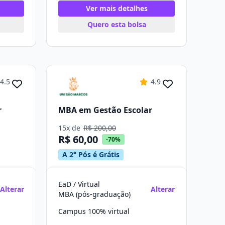
Ver mais detalhes
Quero esta bolsa
4.5
4.9
r
MBA em Gestão Escolar
15x de
R$ 200,00
R$ 60,00
-70%
A 2° Pós é Grátis
EaD / Virtual
Alterar
Alterar
MBA (pós-graduação)
Campus 100% virtual