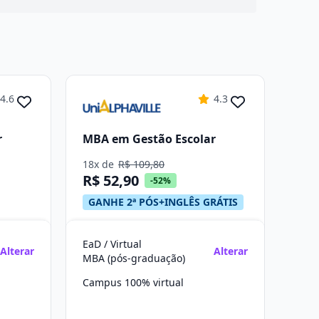
4.6
4.3
r
MBA em Gestão Escolar
18x de
R$ 109,80
R$ 52,90
-52%
GANHE 2ª PÓS+INGLÊS GRÁTIS
EaD / Virtual
Alterar
Alterar
MBA (pós-graduação)
Campus 100% virtual