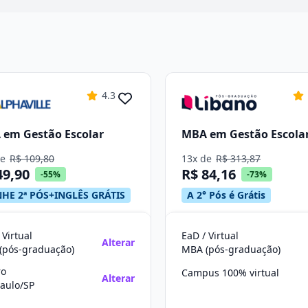
4.3
em Gestão Escolar
MBA em Gestão Escola
de
R$ 109,80
13x de
R$ 313,87
49,90
R$ 84,16
-55%
-73%
HE 2ª PÓS+INGLÊS GRÁTIS
A 2° Pós é Grátis
 Virtual
EaD / Virtual
Alterar
(pós-graduação)
MBA (pós-graduação)
ro
Campus 100% virtual
Alterar
aulo/SP