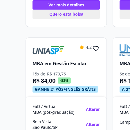
Ver mais detalhes
Quero esta bolsa
4.2
MBA em Gestão Escolar
MBA 
15x de
R$ 179,76
6x d
R$ 84,00
R$ 
-53%
GANHE 2ª PÓS+INGLÊS GRÁTIS
A 2°
EaD / Virtual
EaD /
Alterar
MBA (pós-graduação)
MBA 
Bela Vista
Camp
Alterar
São Paulo/SP