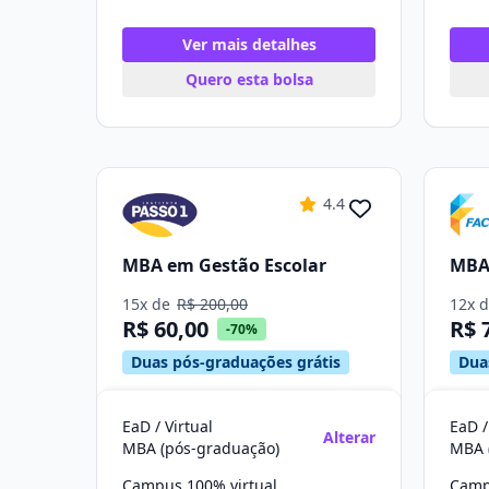
Ver mais detalhes
Quero esta bolsa
4.4
MBA em Gestão Escolar
MBA 
15x de
R$ 200,00
12x 
R$ 60,00
R$ 
-70%
Duas pós-graduações grátis
Dua
EaD / Virtual
EaD /
Alterar
MBA (pós-graduação)
MBA 
Campus 100% virtual
Camp