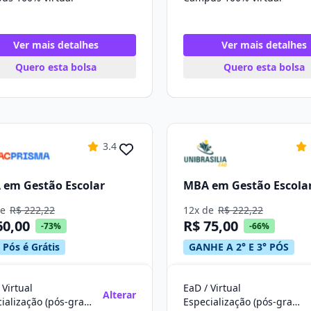
Ver mais detalhes
Ver mais detalhes
Quero esta bolsa
Quero esta bolsa
3.4
em Gestão Escolar
MBA em Gestão Escola
de
R$ 222,22
12x de
R$ 222,22
60,00
R$ 75,00
-73%
-66%
 Pós é Grátis
GANHE A 2° E 3° PÓS
 Virtual
EaD / Virtual
Alterar
Especialização (pós-graduação)
Especialização (pós-graduação)