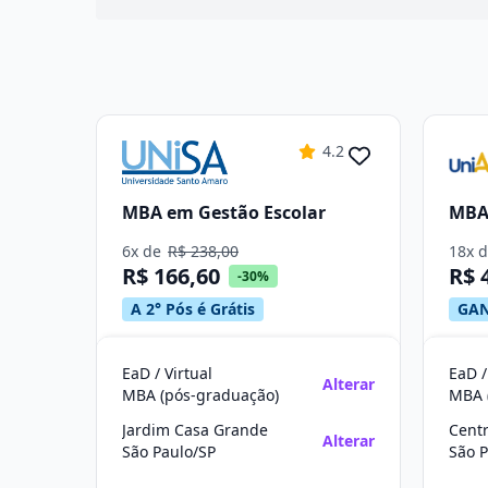
4.2
MBA em Gestão Escolar
MBA 
6x de
R$ 238,00
18x 
R$ 166,60
R$ 
-30%
A 2° Pós é Grátis
GAN
EaD / Virtual
EaD /
Alterar
MBA (pós-graduação)
MBA 
Jardim Casa Grande
Cent
Alterar
São Paulo/SP
São P