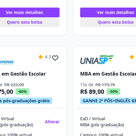
Ver mais detalhes
Ver mais detalhes
Quero esta bolsa
Quero esta bolsa
4.3
em Gestão Escolar
MBA em Gestão Escola
de
R$ 222,00
15x de
R$ 179,76
75,00
R$ 89,00
-66%
-50%
s pós-graduações grátis
GANHE 2ª PÓS+INGLÊS G
 Virtual
EaD / Virtual
Alterar
(pós-graduação)
MBA (pós-graduação)
us 100% virtual
Campus 100% virtual