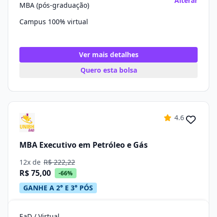
Alterar
MBA (pós-graduação)
Campus 100% virtual
Ver mais detalhes
Quero esta bolsa
4.6
MBA Executivo em Petróleo e Gás
12x de
R$ 222,22
R$ 75,00
-66%
GANHE A 2° E 3° PÓS
EaD / Virtual