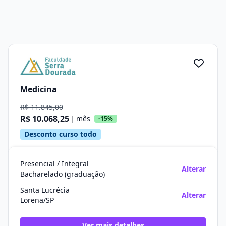
Medicina
R$ 11.845,00
R$ 10.068,25
| mês
-15%
Desconto curso todo
Presencial / Integral
Alterar
Bacharelado (graduação)
Santa Lucrécia
Alterar
Lorena/SP
Ver mais detalhes