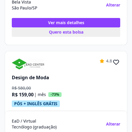
Bela Vista
Alterar
São Paulo/SP
Ver mais detalhes
Quero esta bolsa
4.8
Design de Moda
R$ 580,00
R$ 159,00
| mês
-73%
PÓS + INGLÊS GRÁTIS
EaD / Virtual
Alterar
Tecnólogo (graduação)