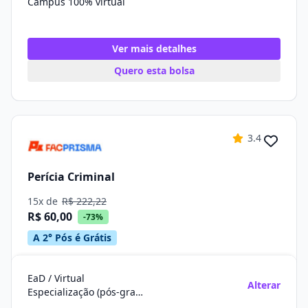
Campus 100% virtual
Ver mais detalhes
Quero esta bolsa
3.4
Perícia Criminal
15x de
R$ 222,22
R$ 60,00
-73%
A 2° Pós é Grátis
EaD / Virtual
Alterar
Especialização (pós-graduação)