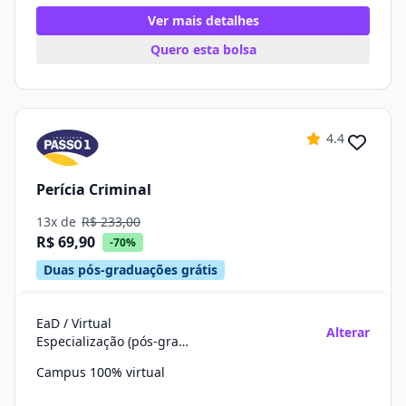
Ver mais detalhes
Quero esta bolsa
4.4
Perícia Criminal
13x de
R$ 233,00
R$ 69,90
-70%
Duas pós-graduações grátis
EaD / Virtual
Alterar
Especialização (pós-graduação)
Campus 100% virtual