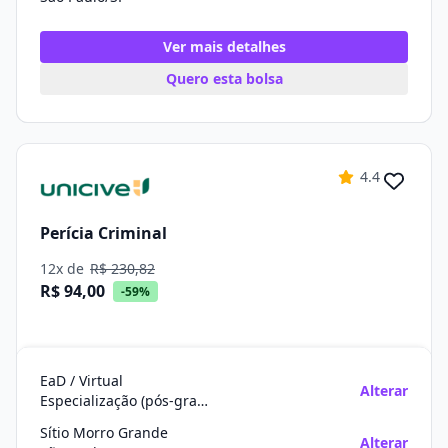
Ver mais detalhes
Quero esta bolsa
4.4
Perícia Criminal
12x de
R$ 230,82
R$ 94,00
-59%
EaD / Virtual
Alterar
Especialização (pós-graduação)
Sítio Morro Grande
Alterar