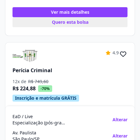
Ver mais detalhes
Quero esta bolsa
4.9
Perícia Criminal
12x de
R$ 749,60
R$ 224,88
-70%
Inscrição e matrícula GRÁTIS
EaD / Live
Alterar
Especialização (pós-graduação)
Av. Paulista
Alterar
São Paulo/SP