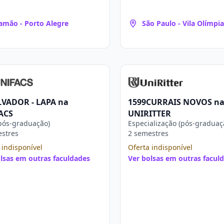
amão - Porto Alegre
São Paulo - Vila Olímpia
LVADOR - LAPA na
1599CURRAIS NOVOS n
ACS
UNIRITTER
pós-graduação)
Especialização (pós-graduaç
estres
2 semestres
 indisponível
Oferta indisponível
lsas em outras faculdades
Ver bolsas em outras facul