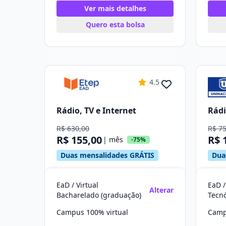
Ver mais detalhes
Quero esta bolsa
4.5
Rádio, TV e Internet
Rádi
R$ 630,00
R$ 7
R$ 155,00
R$ 
| mês
-75%
Duas mensalidades GRÁTIS
Dua
EaD / Virtual
EaD /
Alterar
Bacharelado (graduação)
Tecn
Campus 100% virtual
Camp