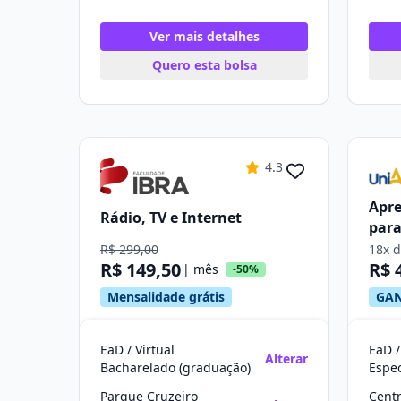
Ver mais detalhes
Quero esta bolsa
4.3
Apre
Rádio, TV e Internet
para
R$ 299,00
18x 
R$ 149,50
R$ 
| mês
-50%
Mensalidade grátis
GAN
EaD / Virtual
EaD /
Alterar
Bacharelado (graduação)
Parque Cruzeiro
Cent