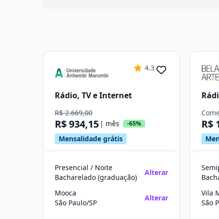
4.3
Rádio, TV e Internet
Rádi
R$ 2.669,00
Come
R$ 934,15
R$ 
| mês
-65%
Mensalidade grátis
Men
Presencial / Noite
Semi
Alterar
Bacharelado (graduação)
Bach
Mooca
Vila 
Alterar
São Paulo/SP
São P