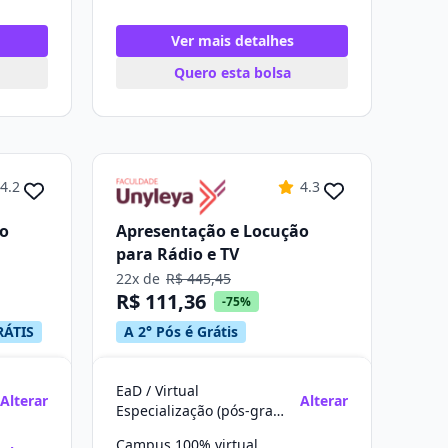
Ver mais detalhes
Quero esta bolsa
4.2
4.3
ão
Apresentação e Locução
para Rádio e TV
22x de
R$ 445,45
R$ 111,36
-75%
RÁTIS
A 2° Pós é Grátis
EaD / Virtual
Alterar
Alterar
Especialização (pós-graduação)
Campus 100% virtual