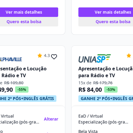
Ver mais detalhes
Ver mais detalhes
Quero esta bolsa
Quero esta bolsa
4.3
sentação e Locução
Apresentação e Locuç
 Rádio e TV
para Rádio e TV
de
R$ 109,80
15x de
R$ 179,76
49,90
R$ 84,00
-55%
-53%
HE 2ª PÓS+INGLÊS GRÁTIS
GANHE 2ª PÓS+INGLÊS G
 Virtual
EaD / Virtual
Alterar
Especialização (pós-graduação)
Especialização (pós-graduação)
ro
Bela Vista