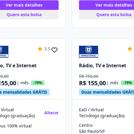
Ver mais detalhes
Ver mais detalhes
Quero esta bolsa
Quero esta bolsa
3.5
o, TV e Internet
Rádio, TV e Internet
50,00
R$ 750,00
155,00
R$ 155,00
| mês
| mês
-79%
-79%
s mensalidades GRÁTIS
Duas mensalidades GRÁT
 Virtual
EaD / Virtual
Alterar
ólogo (graduação)
Tecnólogo (graduação)
Centro
us 100% virtual
São Paulo/SP