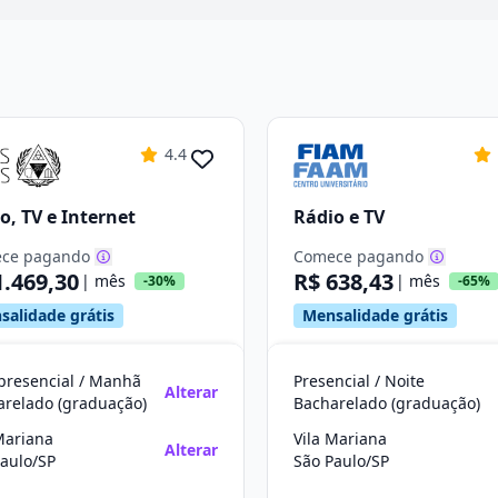
4.4
o, TV e Internet
Rádio e TV
ce pagando
Comece pagando
1.469,30
R$ 638,43
| mês
| mês
-30%
-65%
salidade grátis
Mensalidade grátis
presencial / Manhã
Presencial / Noite
Alterar
arelado (graduação)
Bacharelado (graduação)
Mariana
Vila Mariana
Alterar
aulo/SP
São Paulo/SP