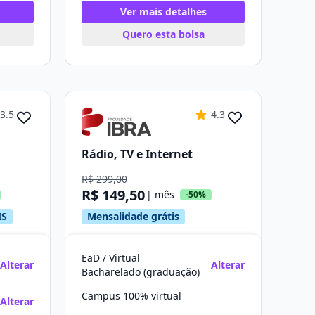
Ver mais detalhes
Quero esta bolsa
3.5
4.3
Rádio, TV e Internet
R$ 299,00
R$ 149,50
| mês
-50%
IS
Mensalidade grátis
EaD / Virtual
Alterar
Alterar
Bacharelado (graduação)
Campus 100% virtual
Alterar