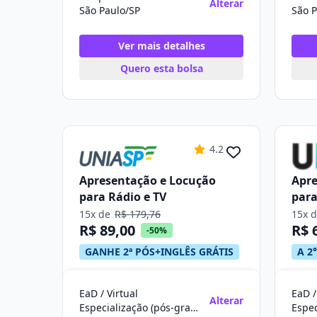
Alterar
São Paulo/SP
São P
Ver mais detalhes
Quero esta bolsa
4.2
Apresentação e Locução
Apre
para Rádio e TV
para
15x de
R$ 179,76
15x 
R$ 89,00
R$ 
-50%
GANHE 2ª PÓS+INGLÊS GRÁTIS
A 2°
EaD / Virtual
EaD /
Alterar
Especialização (pós-graduação)