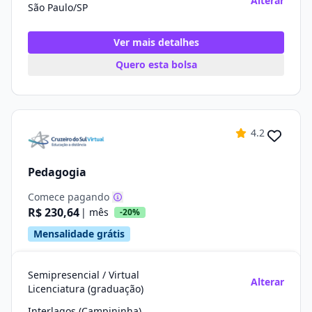
Alterar
São Paulo/SP
Ver mais detalhes
Quero esta bolsa
4.2
Pedagogia
Comece pagando
R$ 230,64
| mês
-20%
Mensalidade grátis
Semipresencial / Virtual
Alterar
Licenciatura (graduação)
Interlagos (Campininha)