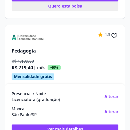
Quero esta bolsa
4.3
Pedagogia
R$ 1.199,00
R$ 719,40
| mês
-40%
Mensalidade grátis
Presencial / Noite
Alterar
Licenciatura (graduação)
Mooca
Alterar
São Paulo/SP
Ver mais detalhes