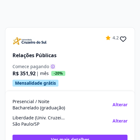
4.2
Relações Públicas
Comece pagando
R$ 351,92
| mês
-20%
Mensalidade grátis
Presencial / Noite
Alterar
Bacharelado (graduação)
Liberdade (Univ. Cruzeiro do Sul)
Alterar
São Paulo/SP
Ver mais detalhes