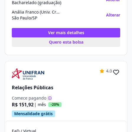
Bacharelado (graduação)
Anália Franco (Univ. Cruzeiro Do Sul)
Alterar
São Paulo/SP
Ver mais detalhes
Quero esta bolsa
4.0
Relações Públicas
Comece pagando
R$ 151,92
| mês
-20%
Mensalidade grátis
EaD / Virtual