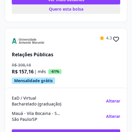
Quero esta bolsa
4.3
Relações Públicas
R$ 398,18
R$ 157,16
| mês
-61%
Mensalidade grátis
EaD / Virtual
Alterar
Bacharelado (graduação)
Mauá - Vila Bocaina - São Paulo
Alterar
São Paulo/SP