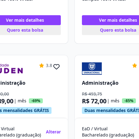
Ver mais detalhes
Ver mais detalhes
Quero esta bolsa
Quero esta bolsa
3.8
inistração
Administração
90,00
R$ 493,75
89,00
R$ 72,00
| mês
| mês
-69%
-85%
s mensalidades GRÁTIS
Duas mensalidades GRÁT
 Virtual
EaD / Virtual
Alterar
arelado (graduação)
Bacharelado (graduação)