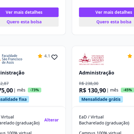
Ver mais detalhes
Ver mais detalhes
Quero esta bolsa
Quero esta bolsa
4.1
inistração
Administração
82,87
R$ 238,00
75,00
R$ 130,90
| mês
| mês
-73%
-45%
salidade fixa
Mensalidade grátis
 Virtual
EaD / Virtual
Alterar
arelado (graduação)
Bacharelado (graduação)
us 100% virtual
Campus 100% virtual