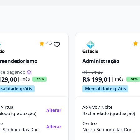
4.2
reendedorismo
Administração
ce pagando
R$ 751,25
129,00
R$ 199,01
| mês
| mês
-75%
-74%
salidade grátis
Mensalidade grátis
 Virtual
Ao vivo / Noite
Alterar
ólogo (graduação)
Bacharelado (graduação)
ro
Centro
Alterar
Nossa Senhora das Dores/SE
Nossa Senhora das Dores/SE