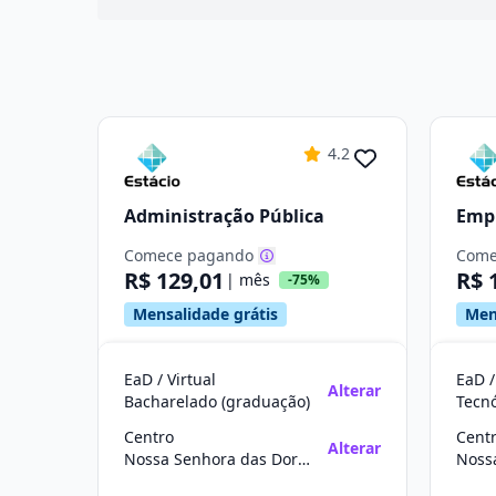
4.2
Administração Pública
Emp
Comece pagando
Come
R$ 129,01
R$ 
| mês
-75%
Mensalidade grátis
Men
EaD / Virtual
EaD /
Alterar
Bacharelado (graduação)
Tecn
Centro
Cent
Alterar
Nossa Senhora das Dores/SE