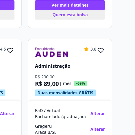
Ver mais detalhes
Quero esta bolsa
4.5
3.8
Administração
R$ 290,00
R$ 89,00
| mês
-69%
IS
Duas mensalidades GRÁTIS
EaD / Virtual
Alterar
Alterar
Bacharelado (graduação)
Grageru
Alterar
Aracaju/SE