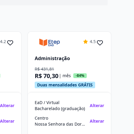
4.2
4.5
Administração
R$ 431,81
R$ 70,30
| mês
-84%
Duas mensalidades GRÁTIS
EaD / Virtual
Alterar
Alterar
Bacharelado (graduação)
Centro
Alterar
Alterar
Nossa Senhora das Dores/SE