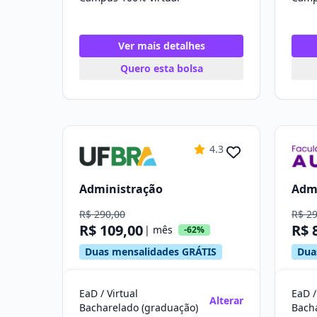
Ver mais detalhes
Quero esta bolsa
4.3
Administração
Adm
R$ 290,00
R$ 2
R$ 109,00
R$ 
| mês
-62%
Duas mensalidades GRÁTIS
Dua
EaD / Virtual
EaD /
Alterar
Bacharelado (graduação)
Bach