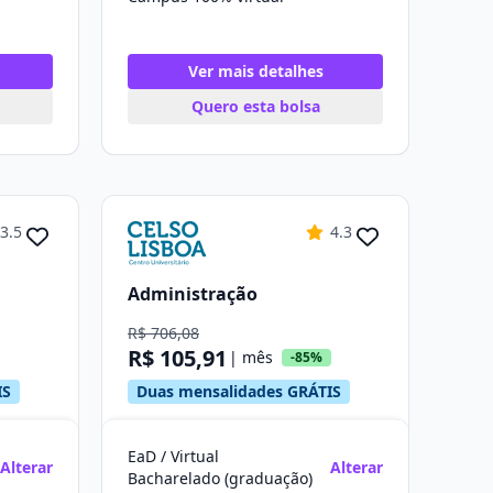
Ver mais detalhes
Quero esta bolsa
3.5
4.3
Administração
R$ 706,08
R$ 105,91
| mês
-85%
IS
Duas mensalidades GRÁTIS
EaD / Virtual
Alterar
Alterar
Bacharelado (graduação)