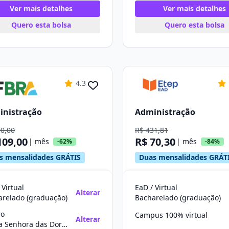
Ver mais detalhes
Ver mais detalhes
Quero esta bolsa
Quero esta bolsa
4.3
inistração
Administração
90,00
R$ 431,81
109,00
R$ 70,30
| mês
| mês
-62%
-84%
s mensalidades GRÁTIS
Duas mensalidades GRÁT
 Virtual
EaD / Virtual
Alterar
arelado (graduação)
Bacharelado (graduação)
ro
Campus 100% virtual
Alterar
Nossa Senhora das Dores/SE