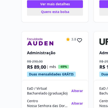
Ver mais detalhes
Quero esta bolsa
3.8
Administração
Adm
R$ 290,00
R$ 2
R$ 89,00
R$ 
| mês
-69%
Duas mensalidades GRÁTIS
Dua
EaD / Virtual
EaD /
Alterar
Bacharelado (graduação)
Bach
Centro
Cent
Alterar
Nossa Senhora das Dores/SE