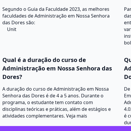
Segundo o Guia da Faculdade 2023, as melhores
Pa
faculdades de Administração em Nossa Senhora
das
das Dores são:
ent
Unit
va
ins
bo
Qual é a duração do curso de
Qu
Administração em Nossa Senhora das
Ad
Dores?
Do
A duração do curso de Administração em Nossa
De
Senhora das Dores é de 4 a 5 anos. Durante o
Em
programa, o estudante tem contato com
Adm
disciplinas teóricas e práticas, além de estágios e
4.0
atividades complementares.
Veja mais
é c
dur