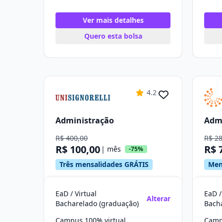
Ver mais detalhes
Quero esta bolsa
4.2
Administração
Adm
R$ 400,00
R$ 2
R$ 100,00
R$ 
| mês
-75%
Três mensalidades GRÁTIS
Men
EaD / Virtual
EaD /
Alterar
Bacharelado (graduação)
Bach
Campus 100% virtual
Camp