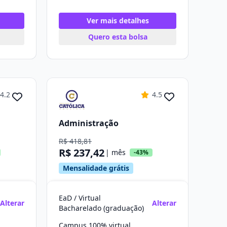
Ver mais detalhes
Quero esta bolsa
4.2
4.5
Administração
R$ 418,81
R$ 237,42
| mês
-43%
Mensalidade grátis
EaD / Virtual
Alterar
Alterar
Bacharelado (graduação)
Campus 100% virtual