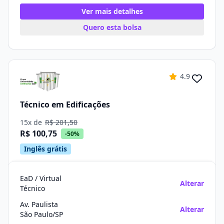
Ver mais detalhes
Quero esta bolsa
4.9
Técnico em Edificações
15x de
R$ 201,50
R$ 100,75
-50%
Inglês grátis
EaD / Virtual
Alterar
Técnico
Av. Paulista
Alterar
São Paulo/SP