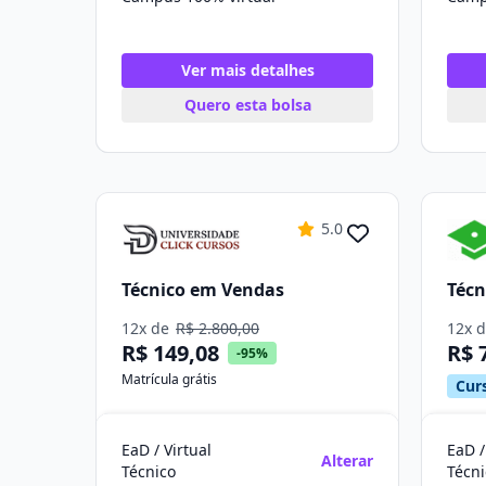
Ver mais detalhes
Quero esta bolsa
5.0
Técnico em Vendas
Técn
12x de
R$ 2.800,00
12x 
R$ 149,08
R$ 
-95%
Matrícula grátis
Curs
EaD / Virtual
EaD /
Alterar
Técnico
Técni