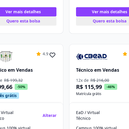
Ver mais detalhes
Ver mais detalhes
Quero esta bolsa
Quero esta bolsa
4.9
ico em Vendas
Técnico em Vendas
de
R$ 199,32
12x de
R$ 216,00
99,66
R$ 115,99
-50%
-46%
Matrícula grátis
ês grátis
 Virtual
EaD / Virtual
Alterar
co
Técnico
us 100% virtual
Campus 100% virtual