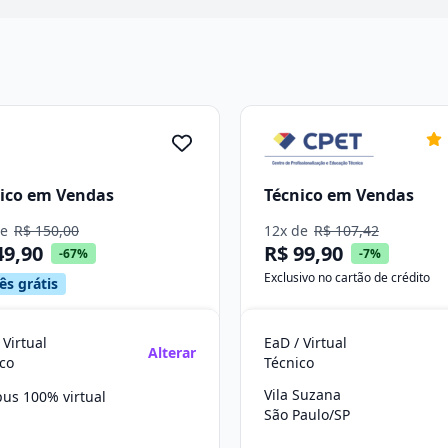
ico em Vendas
Técnico em Vendas
de
R$ 150,00
12x de
R$ 107,42
49,90
R$ 99,90
-67%
-7%
Exclusivo no cartão de crédito
ês grátis
 Virtual
EaD / Virtual
Alterar
co
Técnico
Vila Suzana
us 100% virtual
São Paulo/SP