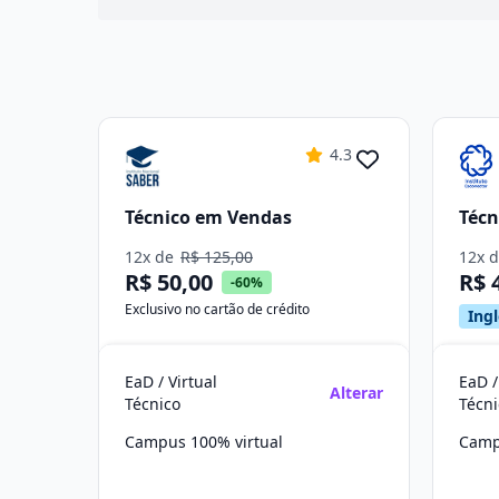
4.3
Técnico em Vendas
Técn
12x de
R$ 125,00
12x 
R$ 50,00
R$ 
-60%
Exclusivo no cartão de crédito
Ingl
EaD / Virtual
EaD /
Alterar
Técnico
Técni
Campus 100% virtual
Camp