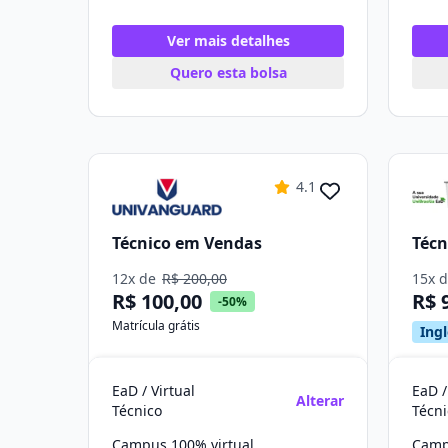
Ver mais detalhes
Quero esta bolsa
4.1
Técnico em Vendas
Técn
12x de
R$ 200,00
15x 
R$ 100,00
R$ 
-50%
Matrícula grátis
Ingl
EaD / Virtual
EaD /
Alterar
Técnico
Técni
Campus 100% virtual
Camp