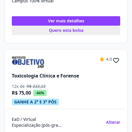
Campus 100% virtual
Ver mais detalhes
Quero esta bolsa
4.0
Toxicologia Clínica e Forense
12x de
R$ 222,22
R$ 75,00
-66%
GANHE A 2° E 3° PÓS
EaD / Virtual
Alterar
Especialização (pós-graduação)