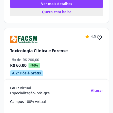
Ver mais detalhes
Quero esta bolsa
4.5
Toxicologia Clínica e Forense
15x de
R$ 200,00
R$ 60,00
-70%
A 2° Pós é Grátis
EaD / Virtual
Alterar
Especialização (pós-graduação)
Campus 100% virtual