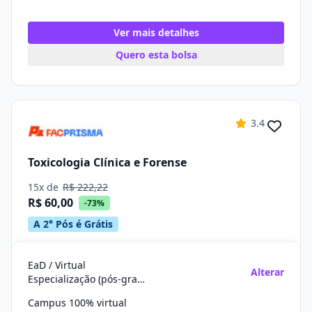
Ver mais detalhes
Quero esta bolsa
3.4
Toxicologia Clínica e Forense
15x de
R$ 222,22
R$ 60,00
-73%
A 2° Pós é Grátis
EaD / Virtual
Alterar
Especialização (pós-graduação)
Campus 100% virtual