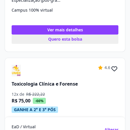
Especialização (pós-graduação)
Campus 100% virtual
Ver mais detalhes
Quero esta bolsa
4.6
Toxicologia Clínica e Forense
12x de
R$ 222,22
R$ 75,00
-66%
GANHE A 2° E 3° PÓS
EaD / Virtual
Alterar