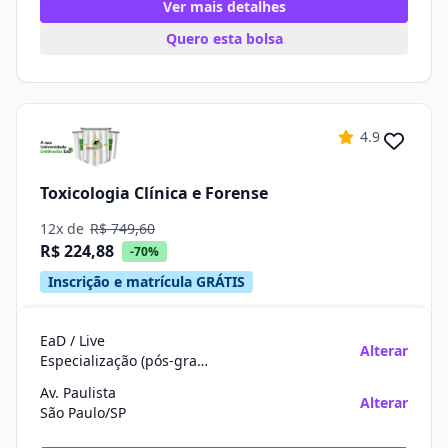
Ver mais detalhes
Quero esta bolsa
4.9
Toxicologia Clínica e Forense
12x de
R$ 749,60
R$ 224,88
-70%
Inscrição e matrícula GRÁTIS
EaD / Live
Alterar
Especialização (pós-graduação)
Av. Paulista
Alterar
São Paulo/SP