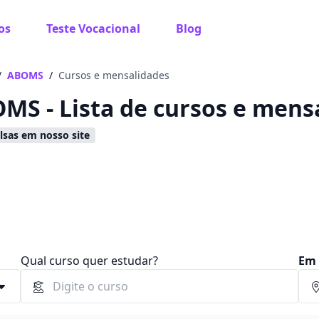
os
Teste Vocacional
Blog
 sabe o que você quer estudar?
os te guiar no caminho ideal para seus estudos
/
ABOMS
/
Cursos e mensalidades
MS - Lista de cursos e mens
sas em nosso site
Sim, já sei
Ainda não sei
Qual curso quer estudar?
Em 