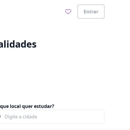
Entrar
0%
alidades
que local quer estudar?