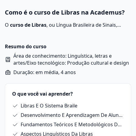
Como é o curso de Libras na Academus?
O
curso de Libras
, ou Língua Brasileira de Sinais,
forma profissionais aptos a se comunicar por meio de
sinais visuais. Durante o curso, os alunos aprendem a
expressar ideias, sentimentos e informações por meio
Resumo do curso
de expressões faciais, manuais e corporais. Os
Área de conhecimento: Linguística, letras e
especialistas do campo contribuem para a inclusão
artes/Eixo tecnológico: Produção cultural e design
social de indivíduos com dependências auditivas,
Duração: em média, 4 anos
traduzindo informações para a compreensão geral.
O que você vai aprender?
Libras E O Sistema Braile
Desenvolvimento E Aprendizagem De Alunos Surdos: Cognitivo, Afetivo E Social
Fundamentos Teóricos E Metodológicos Da Inclusão
Aspectos Linguísticos Da Libras