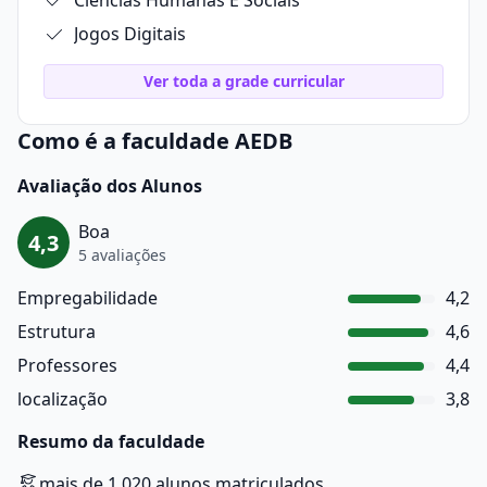
Ciências Humanas E Sociais
Jogos Digitais
Ver toda a grade curricular
Como é a faculdade AEDB
Avaliação dos Alunos
Boa
4,3
5 avaliações
Empregabilidade
4,2
Estrutura
4,6
Professores
4,4
localização
3,8
Resumo da faculdade
mais de 1.020 alunos matriculados