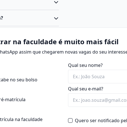
l superior do tipo
a?
áreas de ciências biológicas
,
studa e desenvolve técnicas
a atuar na produção
plantas com o objetivo de
rar na faculdade é muito mais fácil
rais.
o o meio ambiente.
com conteúdos como:
 WhatsApp assim que chegarem novas vagas do seu interesse
do de engenheiro
 rural
gócio, como:
Qual seu nome?
heita, rotação);
eiras etc.)
cabe no seu bolso
Qual seu e-mail?
 da produção.
agrícolas)
urança alimentar,
ré-matrícula
ir para o desenvolvimento
atrícula na faculdade
Quero ser notificado p