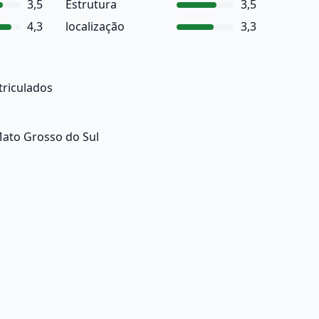
3,5
Estrutura
3,5
4,3
localização
3,3
triculados
ato Grosso do Sul