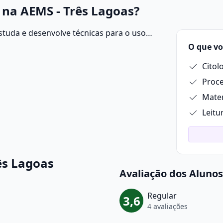
na AEMS - Três Lagoas?
studa e desenvolve técnicas para o uso
 o objetivo de aumentar a produtividade
O que vo
Citol
Proce
Matem
Leitu
ês Lagoas
Avaliação dos Alunos
Regular
3,6
4 avaliações