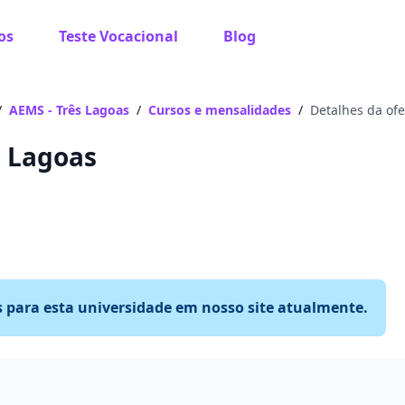
os
Teste Vocacional
Blog
/
AEMS - Três Lagoas
/
Cursos e mensalidades
/
Detalhes da ofe
s Lagoas
s para esta universidade em nosso site atualmente.