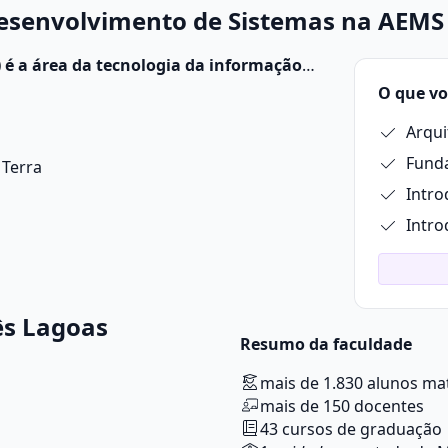
Desenvolvimento de Sistemas na AEMS 
 é a área da tecnologia da informação
ão de sistemas de software que
O que vo
uições e usuários.
Arqu
Fund
 Terra
Intro
Intro
ês Lagoas
Resumo da faculdade
mais de 1.830 alunos ma
mais de 150 docentes
43 cursos de graduação