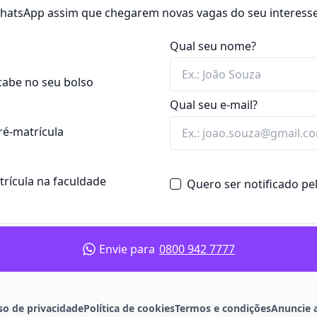
 WhatsApp assim que chegarem novas vagas do seu interesse
ia) ou
híbrido
.
es, desenvolvendo
Qual seu nome?
m de forma eficiente,
avaScript)
cabe no seu bolso
emas tem duração média de
Qual seu e-mail?
cial, semipresencial e a
mas
ré-matrícula
, Arquitetura de
mputação em Nuvem,
, Programação Orientada a
atrícula na faculdade
Quero ser notificado p
mo Scrum e Kanban, para
 como Analista de
dor Front-end,
s reais, sistemas,
e Learning, Especialista
Envie para
0800 942 7777
tartups,
departamentos de
e softwares corporativos.
 Análise e Desenvolvimento
ecnológicas personalizadas.
so de privacidade
Política de cookies
Termos e condições
Anuncie 