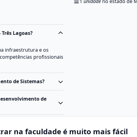
1
unidade
no estado de M
- Três Lagoas?
 infraestrutura e os
competências profissionais
mento de Sistemas?
 para projetar, desenvolver
 Desenvolvimento de
eoria e prática,
s atuais e metodologias
 é a área da tecnologia da
ção e evolução de
rar na faculdade é muito mais fácil
icos ou tecnológicos;
idades de empresas,