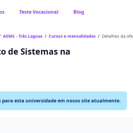
os
Teste Vocacional
Blog
/
AEMS - Três Lagoas
/
Cursos e mensalidades
/
Detalhes da ofe
o de Sistemas na
s para esta universidade em nosso site atualmente.