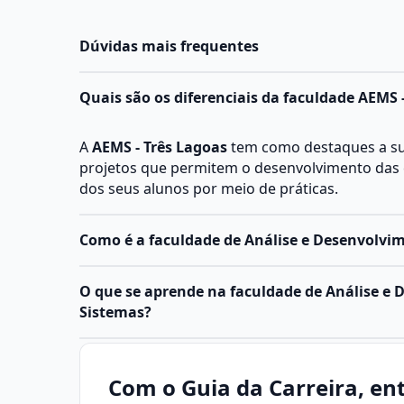
Dúvidas mais frequentes
Quais são os diferenciais da faculdade AEMS 
A
AEMS - Três Lagoas
tem como destaques a sua
projetos que permitem o desenvolvimento das 
dos seus alunos por meio de práticas.
Como é a faculdade de Análise e Desenvolvi
O
curso de ADS
forma profissionais capacitados
O que se aprende na faculdade de Análise e
e gerenciar sistemas de
software
. Ele combina t
Sistemas?
preparando o aluno para atuar com tecnologia
ágeis no desenvolvimento de sistemas.
Análise e Desenvolvimento de Sistemas (ADS)
Características do curso:
informação voltada para a criação, manuten
Com o Guia da Carreira, ent
Duração: Geralmente 2 a 3 anos em cursos técn
sistemas de software que atendam às necess