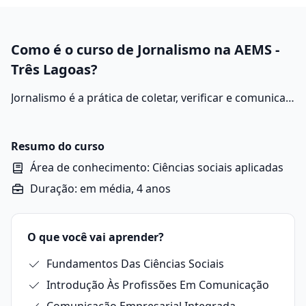
Como é o curso de Jornalismo na AEMS -
Três Lagoas?
Jornalismo é a prática de coletar, verificar e comunicar
informações relevantes e verídicas para o público.
Utiliza diversas mídias, como texto, áudio e vídeo, para
contar histórias, informar sobre eventos atuais e
Resumo do curso
analisar questões de interesse público, promovendo a
Área de conhecimento: Ciências sociais aplicadas
transparência e o entendimento na sociedade.
Duração: em média, 4 anos
O que você vai aprender?
Fundamentos Das Ciências Sociais
Introdução Às Profissões Em Comunicação