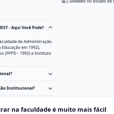
2
unidades
no estado de 
IEST - Aqui Você Pode?
Faculdade de Administração
da Educação em 1992),
 (FPPD - 1992) e Instituto
ional?
realizado em nível
ão Institucional?
dalidades possuem suas
todologia de ensino.
bjetivo capacitar
 Institucional prepara os
a e externa de
rar na faculdade é muito mais fácil
 empresas, organizações e
namento da imagem da