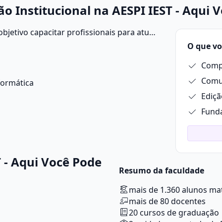
 Institucional na AESPI IEST - Aqui 
bjetivo capacitar profissionais para atuar
ções, assegurando o melhor
O que vo
Comp
Comun
formática
Ediçã
Funda
 - Aqui Você Pode
Resumo da faculdade
mais de 1.360 alunos ma
mais de 80 docentes
20 cursos de graduação