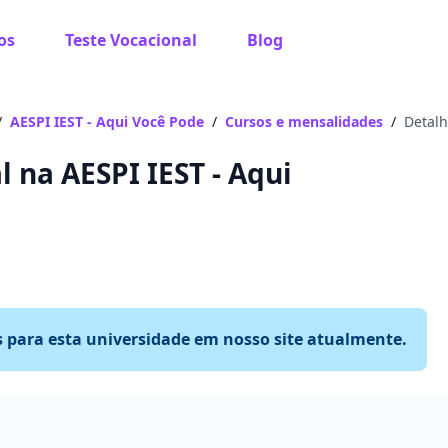
os
Teste Vocacional
Blog
/
AESPI IEST - Aqui Você Pode
/
Cursos e mensalidades
/
Detalh
 na AESPI IEST - Aqui
s para esta universidade em nosso site atualmente.