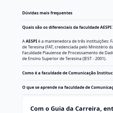
Dúvidas mais frequentes
Quais são os diferenciais da faculdade AESPI 
A
AESPI
é a mantenedora de três instituições: 
de Teresina (FAT, credenciada pelo Ministério 
Faculdade Piauiense de Processamento de Dados
de Ensino Superior de Teresina (IEST - 2001).
Como é a faculdade de Comunicação Instituc
O curso de Comunicação Institucional pode ser 
O que se aprende na faculdade de Comunicaç
tecnólogo
ou de
pós-graduação
. Ambas as mo
especificidades que impactam na duração e me
O curso de
Comunicação Institucional
tem o o
Em nível tecnólogo, a formação em Comunicação
profissionais para atuar na comunicação intern
Com o Guia da Carreira, ent
alunos para atuar na área de comunicação das
organizações, assegurando o melhor posicio